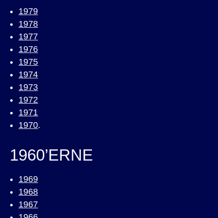
1979
1978
1977
1976
1975
1974
1973
1972
1971
1970
.
1960’ERNE
1969
1968
1967
1966