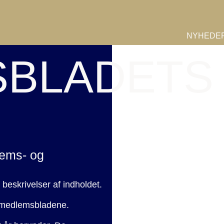
KLUBBEN
FODBOLDAF
NYHEDE
BLADETS
lems- og
eskrivelser af indholdet.
e medlemsbladene.