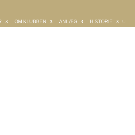
DELINGEN
TENNISAFDELINGEN
DIVISIONSFODBOLD
R
OM KLUBBEN
ANLÆG
HISTORIE