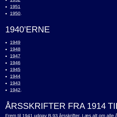
1951
1950
.
1940’ERNE
1949
1948
1947
1946
1945
1944
1943
1942
.
ÅRSSKRIFTER FRA 1914 TI
Frem til 1941 udgav B.93 årsskrifter. Læs alt om alle 