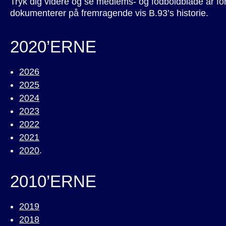
Tryk dig videre og se medlems- og fodboldblade år fo
dokumenterer på fremragende vis B.93’s historie.
2020’ERNE
2026
2025
2024
2023
2022
2021
2020
.
2010’ERNE
2019
2018