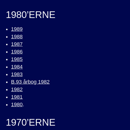
1980’ERNE
1989
1988
1987
1986
1985
1984
1983
B.93 årbog 1982
1982
1981
1980
.
1970’ERNE