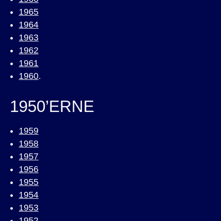
1965
1964
1963
1962
1961
1960
.
1950’ERNE
1959
1958
1957
1956
1955
1954
1953
1952