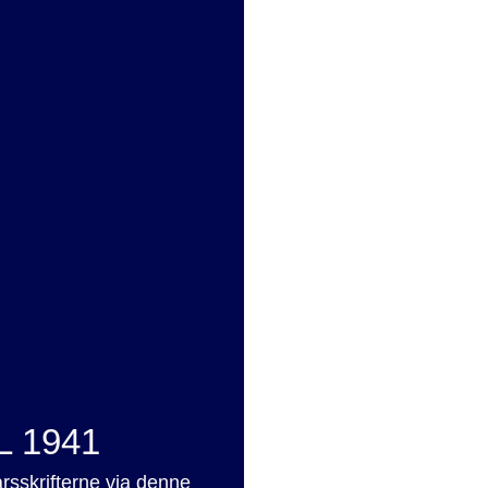
L 1941
årsskrifterne via
denne