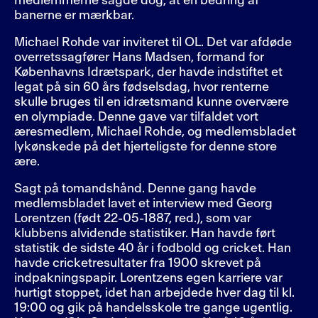
medlemmerne sagde dog, at en bedring af
banerne er mærkbar.
Michael Rohde var inviteret til OL. Det var afdøde
overretssagfører Hans Madsen, formand for
Københavns Idrætspark, der havde indstiftet et
legat på sin 60 års fødselsdag, hvor renterne
skulle bruges til en idrætsmand kunne overvære
en olympiade. Denne gave var tilfaldet vort
æresmedlem, Michael Rohde, og medlemsbladet
lykønskede på det hjerteligste for denne store
ære.
Sagt på tomandshånd. Denne gang havde
medlemsbladet lavet et interview med Georg
Lorentzen (født 22-05-1887, red.), som var
klubbens alvidende statistiker. Han havde ført
statistik de sidste 40 år i fodbold og cricket. Han
havde cricketresultater fra 1900 skrevet på
indpakningspapir. Lorentzens egen karriere var
hurtigt stoppet, idet han arbejdede hver dag til kl.
19:00 og gik på handelsskole tre gange ugentlig.