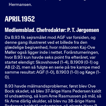
Hermansen.
APRIL 1952
Medlemsblad. Chefredaktør: P. T. Jørgensen
Da B.93 fik sejrsmålet mod AGF var forsiden, og
denne gang illustreret ved et billede fra den
glædelige begivenhed, hvor målscoren Kaj-Ove
Møller også ligger inde i nettet. Forårsturneringen,
hvor B.93 kun havde seks point fra efteråret, var
startet elendigt: Skovshoved (1-4), B.1909 (0-1) og
AB (2-2), men så fulgte en serie på tre kampe med
samme resultat: AGF (1-0), B.1903 (1-0) og Køge (1-
0).
B.93 havde målmandsproblemer, først blev Ove
Bock skadet, så blev 37-årige Hans Pedersen kaldt
til undsætning, så kom Arne Rasmussen på mål, så
fik Arne dårlig skulder, så blev nu 38-årige Hans