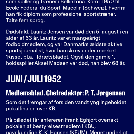
som spiller og træner i Bellinzona. Kom i 1950 til
Ecole Fédéral du Sport, Macolin (Schweiz), hvorfra
han fik diplom som professionel sportstræner.
Talte fem sprog.
Dødsfald. Lauritz Jensen var død den 5. august i en
alder af 63 år. Lauritz var et mangeårigt
fodboldmedlem, og var Danmarks ældste aktive
sportsjournalist, hvor han skrev under mærket
’Risse’, bl.a. i Idrætsbladet. Også den gamle 1.
holdsspiller Aksel Madsen var død, han blev 68 år.
JUNI / JULI 1952
Medlemsblad. Chefredaktør: P. T. Jørgensen
Som det fremgår af forsiden vandt ynglingeholdet
pokalfinalen over KB.
På billedet får anføreren Frank Eghjort overrakt
pokalen af bestyrelsesmedlem i KBU,
navnkundige K. K. Hansen (KFUM). Meget underligt