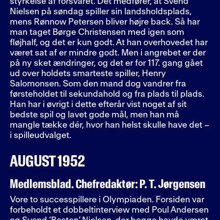
styrkelse af forsvaret. Det medfører, at Svend
Nielsen på søndag spiller sin landsholdsplads,
mens Rønnow Petersen bliver højre back. Så har
man taget Børge Christensen med igen som
fløjhalf, og det er kun godt. At han overhovedet har
været sat af er mindre godt. Men i angrebet er der
på ny sket ændringer, og det er for 117. gang gået
ud over holdets smarteste spiller, Henry
Salomonsen. Som den mand dog vandrer fra
førsteholdet til sekundahold og fra plads til plads.
Han har i øvrigt i dette efterår vist noget af sit
bedste spil og lavet gode mål, men han må
mangle tække dér, hvor han helst skulle have det –
i spilleudvalget.
AUGUST 1952
Medlemsblad. Chefredaktør: P. T. Jørgensen
Vore to successpillere i Olympiaden. Forsiden var
forbeholdt et dobbeltinterview med Poul Andersen