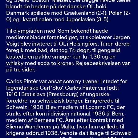
og Svend ’Boston’ Nielsen, der begge havde været
blandt de bedste på det danske OL-hold.
Danmark spillede mod Grækenland (2-1), Polen (2-
0) og i kvartfinalen mod Jugoslavien (3-5).
Til olympiaden med. Som bekendt havde
medlemsbladet foranlediget, at skolelærer Jørgen
Voigt blev inviteret til OL i Helsingfors. Turen derop
foregik med båd, det tog 1½ døgn, til gengæld
kostede en pakke smøger kun kr. 1,30 og en
whisky med soda to kroner. Rejsebeskrivelsen var
på tre sider.
Carlos Pintér var ansat som ny træner i stedet for
legendariske Carl ’Sko’. Carlos Pintér var født i
1910 i Bratislava (Pressbourg) af ungarske
forældre; nu schweizisk borger. Emigrerede til
Schweiz i 1930. Blev medlem af Locarno FC, der
straks efter kom i division national. 1936 til Bern,
medlem af Bernese FC. Året efter kontrakt med
Sliema Wanderers på Malta, hvor han spillede til
krigens udbrud 1938. Vendte da tilbage til Schweiz