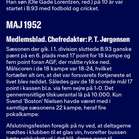
Han søn (Ole Gade Lorentzen, red.) på 10 år var
startet i B.93 med fodbold og cricket.
MAJ 1952
Medlemsblad. Chefredaktør: P. T. Jørgensen
Sæsonen der gik. I 1. division sluttede B.93 ganske
pænt på en 6. plads med 17 point for 18 kampe og
fem point foran AGF, der måtte rykke ned.
Målscoren i de 18 kampe var 18-24, hvilket
fortæller alt om, at det var forsvarets fortjeneste at
livet blev reddet. Således gav de 18 scorede mål 17
point i kassen bl.a. via fem sejre på 1-0. Det
gennemsnitlige tilskuerantal lå på 10.000. Kun
Svend ’Boston’ Nielsen havde været med i
samtlige sæsonens 22 kampe, heraf fire
pokalkampe.
Afslutningsfesten foregik på ny ved, at deltagerne
mødtes i klubben til et glas vin, hvorefter bussen