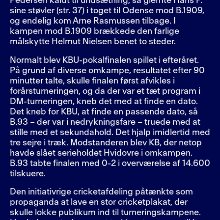
Pedersen kaldt til undsætning, så glemte Hans P.
sine støvler (str. 37) i toget til Odense mod B.1909,
og endelig kom Arne Rasmussen tilbage. I
kampen mod B.1909 brækkede den farlige
målskytte Helmut Nielsen benet to steder.
Normalt blev KBU-pokalfinalen spillet i efteråret.
På grund af diverse omkampe, resultatet efter 90
minutter talte, skulle finalen først afvikles i
forårsturneringen, og da der var et tæt program i
DM-turneringen, kneb det med at finde en dato.
Det kneb for KBU, at finde en passende dato, så
B.93 – der var i nedrykningsfare – truede med at
stille med et sekundahold. Det hjalp imidlertid med
tre sejre i træk. Modstanderen blev KB, der netop
havde slået serieholdet Hvidovre i omkampen.
B.93 tabte finalen med 0-2 i overværelse af 14.600
tilskuere.
Den initiativrige cricketafdeling påtænkte som
propaganda at lave en stor cricketplakat, der
skulle lokke publikum ind til turneringskampene.