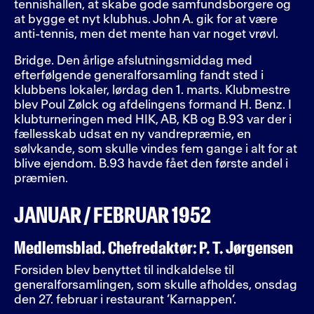
tennishallen, at skabe gode samfundsborgere og
at bygge et nyt klubhus. John A. gik for at være
anti-tennis, men det mente han var noget vrøvl.
Bridge. Den årlige afslutningsmiddag med
efterfølgende generalforsamling fandt sted i
klubbens lokaler, lørdag den 1. marts. Klubmestre
blev Poul Zølck og afdelingens formand H. Benz. I
klubturneringen med HIK, AB, KB og B.93 var der i
fællesskab udsat en ny vandrepræmie, en
sølvkande, som skulle vindes fem gange i alt for at
blive ejendom. B.93 havde fået den første andel i
præmien.
JANUAR / FEBRUAR 1952
Medlemsblad. Chefredaktør: P. T. Jørgensen
Forsiden blev benyttet til indkaldelse til
generalforsamlingen, som skulle afholdes, onsdag
den 27. februar i restaurant ’Karnappen’.