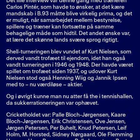
Det lille interview var denne gang med træneren
Carlos Pintér, som havde to ønsker, at det kære
mandskab i B.93 måtte blive virkelig prima, og det
er muligt, når samarbejdet mellem bestyrelse,
spillere og træner kan fortsætte på samme
behagelige måde som hidtil. Det andet ønske var,
at lære det skønne lands svære sprog rigtigt.
Shell-turneringen blev vundet af Kurt Nielsen, som
derved vandt trofæet til ejendom, idet han også
vandt turneringen i 1946 og 1948. Der havde været
spillet om trofæet siden 1937, og udover Kurt
Nielsen stod også Henning Wiig og Jannik Ipsen
med to – nu værdiløse – aktier.
Og i øvrigt kunne man nu atter få the i tennishallen,
da sukkerrationeringen var ophævet.
Cricketholdet var: Palle Bloch-Jørgensen, Kaare
Bloch-Jørgensen, Erik Christensen, Ove Jensen,
Jørgen Petersen, Per Buhelt, Knud Petersen, Leif
Holm, M. Horsted, Sidney Nørgaard, Ole Flemming