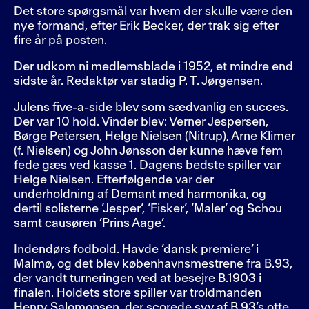
Det store spørgsmål var hvem der skulle være den
nye formand, efter Erik Becker, der trak sig efter
fire år på posten.
Der udkom ni medlemsblade i 1952, et mindre end
sidste år. Redaktør var stadig P. T. Jørgensen.
Julens five-a-side blev som sædvanlig en succes.
Der var 10 hold. Vinder blev: Verner Jespersen,
Børge Petersen, Helge Nielsen (Nitrup), Arne Klimer
(f. Nielsen) og John Jønsson der kunne hæve fem
fede gæs ved kasse 1. Dagens bedste spiller var
Helge Nielsen. Efterfølgende var der
underholdning af Demant med harmonika, og
dertil solisterne ’Jesper’, ’Fisker’, ’Maler’ og Schou
samt causøren ’Prins Aage’.
Indendørs fodbold. Havde ’dansk premiere’ i
Malmø, og det blev københavnsmestrene fra B.93,
der vandt turneringen ved at besejre B.1903 i
finalen. Holdets store spiller var troldmanden
Henry Salomonsen, der scorede syv af B.93’s otte