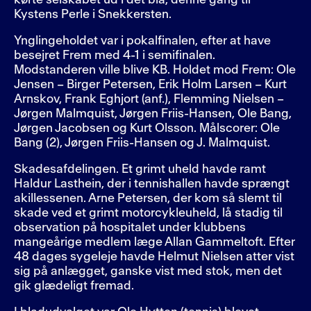
kørte selskabet ud i det blå, denne gang til
Kystens Perle i Snekkersten.
Ynglingeholdet var i pokalfinalen, efter at have
besejret Frem med 4-1 i semifinalen.
Modstanderen ville blive KB. Holdet mod Frem: Ole
Jensen – Birger Petersen, Erik Holm Larsen – Kurt
Arnskov, Frank Eghjort (anf.), Flemming Nielsen –
Jørgen Malmquist, Jørgen Friis-Hansen, Ole Bang,
Jørgen Jacobsen og Kurt Olsson. Målscorer: Ole
Bang (2), Jørgen Friis-Hansen og J. Malmquist.
Skadesafdelingen. Et grimt uheld havde ramt
Haldur Lasthein, der i tennishallen havde sprængt
akillessenen. Arne Petersen, der kom så slemt til
skade ved et grimt motorcykleuheld, lå stadig til
observation på hospitalet under klubbens
mangeårige medlem læge Allan Gammeltoft. Efter
48 dages sygeleje havde Helmut Nielsen atter vist
sig på anlægget, ganske vist med stok, men det
gik glædeligt fremad.