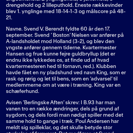
drengehold og 2 lilleputhold. Eneste rækkevinder
blev 1. ynglinge med 18-14-1-3 og målscore på 48-
21.
Navne. Svend V. Berendt fyldte 60 år den 17.
september. Svend ’ Boston’ Nielsen var anfører på
A-landsholdet mod Holland (3-2), og blev den
yngste anfører gennem tiderne. Kvartermester
Hansen og frue kunne fejre guldbryllup (det er
endnu ikke lykkedes os, at finde ud af hvad
kvartermesteren hed til fornavn, red.). Klubben
havde fået en ny pladshund ved navn King, som er
rask og rørig og let til bens, som en ’advarsel’ til
medlemmerne om at være i træning. King var en
schæferhund.
Avisen ’Berlingske Aften’ skrev: I B.93 har man
vanen tro en række ændringer, dels på grund af
sygdom, og dels fordi man nødigt spiller med det
samme hold to gange i træk. Poul Andersen har
meldt sig spilleklar, og det skulle betyde stor