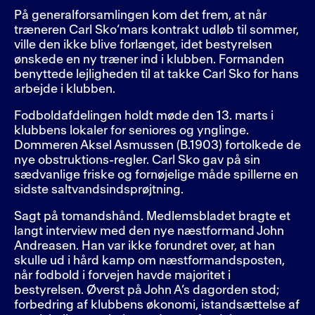
På generalforsamlingen kom det frem, at når
træneren Carl Sko’mars kontrakt udløb til sommer,
ville den ikke blive forlænget, idet bestyrelsen
ønskede en ny træner ind i klubben. Formanden
benyttede lejligheden til at takke Carl Sko for hans
arbejde i klubben.
Fodboldafdelingen holdt møde den 13. marts i
klubbens lokaler for seniores og ynglinge.
Dommeren Aksel Asmussen (B.1903) fortolkede de
nye obstruktions-regler. Carl Sko gav på sin
sædvanlige friske og fornøjelige måde spillerne en
sidste saltvandsindsprøjtning.
Sagt på tomandshånd. Medlemsbladet bragte et
langt interview med den nye næstformand John
Andreasen. Han var ikke forundret over, at han
skulle ud i hård kamp om næstformandsposten,
når fodbold i forvejen havde majoritet i
bestyrelsen. Øverst på John A’s dagorden stod;
forbedring af klubbens økonomi, istandsættelse af