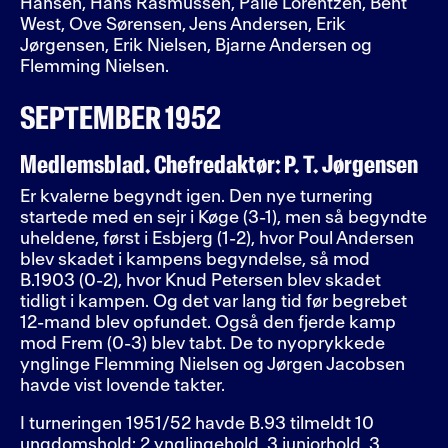
Hansen, Hans Rasmussen, Palle Lorentzen, Bent
West, Ove Sørensen, Jens Andersen, Erik
Jørgensen, Erik Nielsen, Bjarne Andersen og
Flemming Nielsen.
SEPTEMBER 1952
Medlemsblad. Chefredaktør: P. T. Jørgensen
Er kvalerne begyndt igen. Den nye turnering
startede med en sejr i Køge (3-1), men så begyndte
uheldene, først i Esbjerg (1-2), hvor Poul Andersen
blev skadet i kampens begyndelse, så mod
B.1903 (0-2), hvor Knud Petersen blev skadet
tidligt i kampen. Og det var lang tid før begrebet
12-mand blev opfundet. Også den fjerde kamp
mod Frem (0-3) blev tabt. De to nyoprykkede
ynglinge Flemming Nielsen og Jørgen Jacobsen
havde vist lovende takter.
I turneringen 1951/52 havde B.93 tilmeldt 10
ungdomshold: 2 ynglingehold, 3 juniorhold, 3