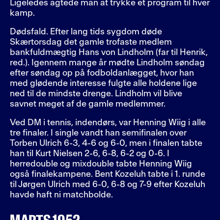
Ligeledes agtede man at trykke et program til hver
kamp.
Dødsfald. Efter lang tids sygdom døde
Skærtorsdag det gamle trofaste medlem
bankfuldmægtig Hans von Lindholm (far til Henrik,
red.). Igennem mange år mødte Lindholm søndag
efter søndag op på fodboldanlægget, hvor han
med glødende interesse fulgte alle holdene lige
ned til de mindste drenge. Lindholm vil blive
savnet meget af de gamle medlemmer.
Ved DM i tennis, indendørs, var Henning Wiig i alle
tre finaler. I single vandt han semifinalen over
Torben Ulrich 6-3, 4-6 og 6-0, men i finalen tabte
han til Kurt Nielsen 2-6, 6-8, 6-2 og 0-6. I
herredouble og mixdouble tabte Henning Wiig
også finalekampene. Bent Kozeluh tabte i 1. runde
til Jørgen Ulrich med 6-0, 6-8 og 7-9 efter Kozeluh
havde haft ni matchbolde.