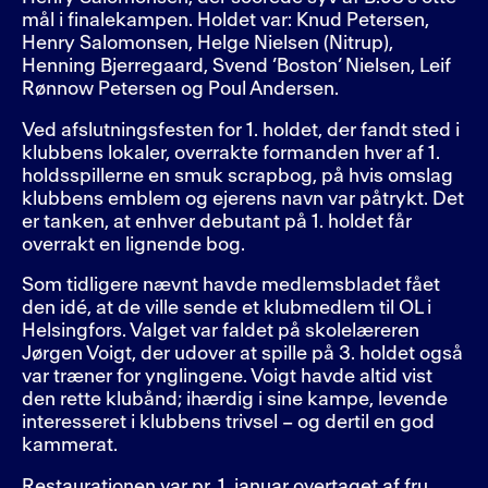
mål i finalekampen. Holdet var: Knud Petersen,
Henry Salomonsen, Helge Nielsen (Nitrup),
Henning Bjerregaard, Svend ’Boston’ Nielsen, Leif
Rønnow Petersen og Poul Andersen.
Ved afslutningsfesten for 1. holdet, der fandt sted i
klubbens lokaler, overrakte formanden hver af 1.
holdsspillerne en smuk scrapbog, på hvis omslag
klubbens emblem og ejerens navn var påtrykt. Det
er tanken, at enhver debutant på 1. holdet får
overrakt en lignende bog.
Som tidligere nævnt havde medlemsbladet fået
den idé, at de ville sende et klubmedlem til OL i
Helsingfors. Valget var faldet på skolelæreren
Jørgen Voigt, der udover at spille på 3. holdet også
var træner for ynglingene. Voigt havde altid vist
den rette klubånd; ihærdig i sine kampe, levende
interesseret i klubbens trivsel – og dertil en god
kammerat.
Restaurationen var pr. 1. januar overtaget af fru