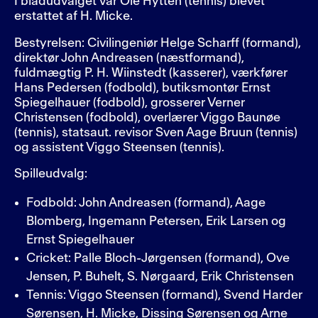
I bladudvalget var Ole Hytten (tennis) blevet
erstattet af H. Micke.
Bestyrelsen: Civilingeniør Helge Scharff (formand),
direktør John Andreasen (næstformand),
fuldmægtig P. H. Wiinstedt (kasserer), værkfører
Hans Pedersen (fodbold), butiksmontør Ernst
Spiegelhauer (fodbold), grosserer Verner
Christensen (fodbold), overlærer Viggo Baunøe
(tennis), statsaut. revisor Sven Aage Bruun (tennis)
og assistent Viggo Steensen (tennis).
Spilleudvalg:
Fodbold: John Andreasen (formand), Aage
Blomberg, Ingemann Petersen, Erik Larsen og
Ernst Spiegelhauer
Cricket: Palle Bloch-Jørgensen (formand), Ove
Jensen, P. Buhelt, S. Nørgaard, Erik Christensen
Tennis: Viggo Steensen (formand), Svend Harder
Sørensen, H. Micke, Dissing Sørensen og Arne