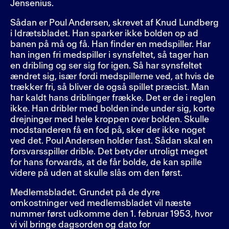
Jensenius.
Sådan er Poul Andersen, skrevet af Knud Lundberg
i Idrætsbladet. Han sparker ikke bolden op ad
banen på må og få. Han finder en medspiller. Har
han ingen fri medspiller i synsfeltet, så tager han
en dribling og ser sig for igen. Så har synsfeltet
ændret sig, især fordi medspillerne ved, at hvis de
trækker fri, så bliver de også spillet præcist. Man
har kaldt hans driblinger frække. Det er de i reglen
ikke. Han dribler med bolden inde under sig, korte
drejninger med hele kroppen over bolden. Skulle
modstanderen få en fod på, sker der ikke noget
ved det. Poul Andersen holder fast. Sådan skal en
forsvarsspiller drible. Det betyder utroligt meget
for hans forwards, at de får bolde, de kan spille
videre på uden at skulle slås om den først.
Medlemsbladet. Grundet på de dyre
omkostninger ved medlemsbladet vil næste
nummer først udkomme den 1. februar 1953, hvor
vi vil bringe dagsorden og dato for