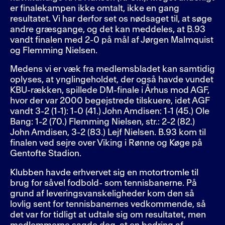
er finalekampen ikke omtalt, ikke en gang
resultatet. Vi har derfor set os nødsaget til, at søge
andre græsgange, og det kan meddeles, at B.93
vandt finalen med 2-0 på mål af Jørgen Malmquist
og Flemming Nielsen.
Medens vi er væk fra medlemsbladet kan samtidig
oplyses, at ynglingeholdet, der også havde vundet
KBU-rækken, spillede DM-finale i Århus mod AGF,
hvor der var 2000 begejstrede tilskuere, idet AGF
vandt 3-2 (1-1): 1-0 (41.) John Amdisen: 1-1 (45.) Ole
Bang: 1-2 (70.) Flemming Nielsen, str.: 2-2 (82.)
John Amdisen, 3-2 (83.) Lejf Nielsen. B.93 kom til
finalen ved sejre over Viking i Rønne og Køge på
Gentofte Stadion.
Klubben havde erhvervet sig en motortromle til
brug for såvel fodbold- som tennisbanerne. På
grund af leveringsvanskeligheder kom den så
lovlig sent for tennisbanernes vedkommende, så
det var for tidligt at udtale sig om resultatet, men