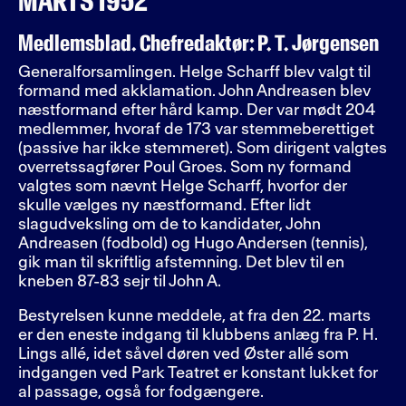
MARTS 1952
Medlemsblad. Chefredaktør: P. T. Jørgensen
Generalforsamlingen. Helge Scharff blev valgt til
formand med akklamation. John Andreasen blev
næstformand efter hård kamp. Der var mødt 204
medlemmer, hvoraf de 173 var stemmeberettiget
(passive har ikke stemmeret). Som dirigent valgtes
overretssagfører Poul Groes. Som ny formand
valgtes som nævnt Helge Scharff, hvorfor der
skulle vælges ny næstformand. Efter lidt
slagudveksling om de to kandidater, John
Andreasen (fodbold) og Hugo Andersen (tennis),
gik man til skriftlig afstemning. Det blev til en
kneben 87-83 sejr til John A.
Bestyrelsen kunne meddele, at fra den 22. marts
er den eneste indgang til klubbens anlæg fra P. H.
Lings allé, idet såvel døren ved Øster allé som
indgangen ved Park Teatret er konstant lukket for
al passage, også for fodgængere.