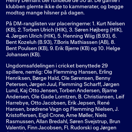
Henry Demant der rundede de 50 år. De gamle i
klubben glemte ikke de to kammerater, og begge
modtog mange hilsner på dagen.
På DM-ranglisten var placeringerne: 1. Kurt Nielsen
(KB), 2. Torben Ulrich (HIK), 3. Søren Højberg (HIK),
4. Jørgen Ulrich (HIK), 5. Henning Wiig (B.93), 6.
Bent Kozeluh (B.93), 7.Boris Mathiassen (AB), 8.
Bent Poulsen (KB), 9. Erik Bjerre (KB) og 10. Helge
Johansen (KB).
Ungdomsafdelingen i cricket benyttede 29
spillere, nemlig: Ole Flemming Hansen, Erling
Henriksen, Børge Hald, Ole Sørensen, Benny
Petersen, Jørgen Juul, Flemming Scharff, Jørgen
Lund, Kaj Otto Jensen, Torben Andersen, Bjarne
Andersen, Ole Gade Lorntzen, B. Christiansen, Leif
Harrebye, Otto Jacobsen, Erik Jepsen, René
Hansen, brødrene Vagn og Flemming Nielsen, J.
Kristoffersen, Eigil Crone, Arne Møller, Niels
Rasmussen, Allan Bredahl, Søren Svejstrup, Brun
Valentin, Finn Jacobsen, Fl. Rudorski og Jørgen