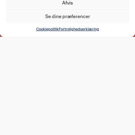
Afvis
Se dine præferencer
FODBOLDAFDELINGEN
Cookiepolitik
Fortrolighedserklæring
29. JULI 2026
B.93 SØGER TRÆNERE TIL
AKADEMI, BØRN OG UNGDOM
Vi søger nye, engagerede trænere til
klubbens akademi-, børne- og
ungdomshold.