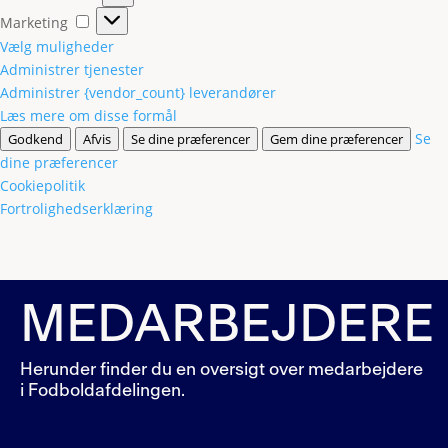
Marketing
Marketing
Vælg muligheder
Administrer tjenester
Administrer {vendor_count} leverandører
Læs mere om disse formål
Se
Godkend
Afvis
Se dine præferencer
Gem dine præferencer
dine præferencer
Cookiepolitik
Fortrolighedserklæring
MEDARBEJDERE
Herunder finder du en oversigt over medarbejdere
i Fodboldafdelingen.