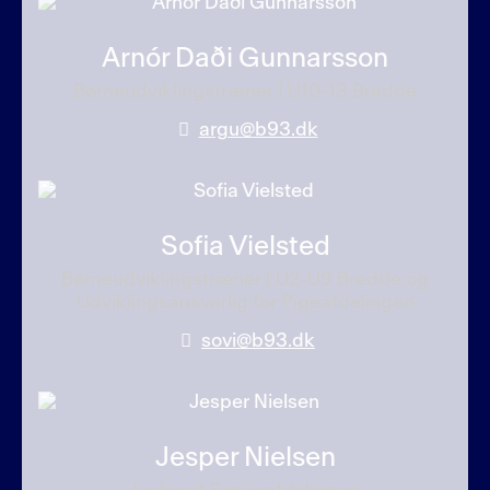
Arnór Daði Gunnarsson
Børneudviklingstræner | U10-13 Bredde
argu@b93.dk
Sofia Vielsted
Børneudviklingstræner | U2-U9 Bredde og
Udviklingsansvarlig for Pigeafdelingen
sovi@b93.dk
Jesper Nielsen