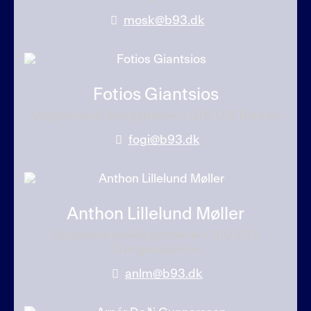
mosk@b93.dk
Fotios Giantsios
Ungdomsudviklingstræner | U14-U19 Bredde
fogi@b93.dk
Anthon Lillelund Møller
Ungdomsudviklingstræner | U10-U13
Drengeakademi
anlm@b93.dk