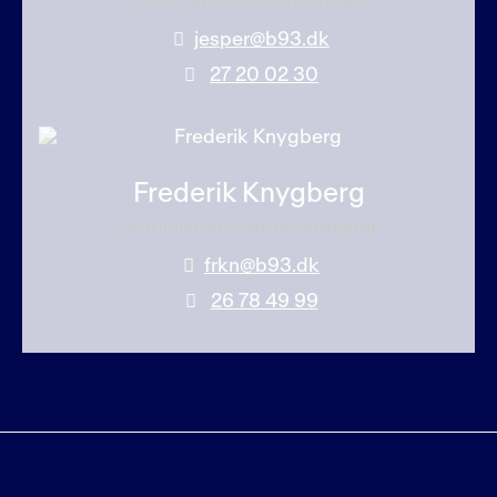
Leder af Seniorafdelingen
jesper@b93.dk
27 20 02 30
Frederik Knygberg
Administrationsmedarbejder
frkn@b93.dk
26 78 49 99