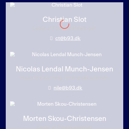
Christian Slot
Leder af Fodboldafdelingen
ct@b93.dk
Nicolas Lendal Munch-Jensen
Head of Coaching | Drengeakademiet
nile@b93.dk
Morten Skou-Christensen
Leder af Pigeakademiet