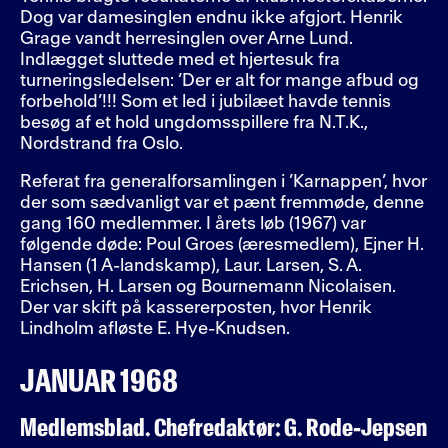
Dog var damesinglen endnu ikke afgjort. Henrik
Grage vandt herresinglen over Arne Lund.
Indlægget sluttede med et hjertesuk fra
turneringsledelsen: ’Der er alt for mange afbud og
forbehold’!!! Som et led i jubilæet havde tennis
besøg af et hold ungdomsspillere fra N.T.K.,
Nordstrand fra Oslo.
Referat fra generalforsamlingen i ’Karnappen’, hvor
der som sædvanligt var et pænt fremmøde, denne
gang 160 medlemmer. I årets løb (1967) var
følgende døde: Poul Groes (æresmedlem), Ejner H.
Hansen (1 A-landskamp), Laur. Larsen, S. A.
Erichsen, H. Larsen og Bournemann Nicolaisen.
Der var skift på kassererposten, hvor Henrik
Lindholm afløste E. Hye-Knudsen.
JANUAR 1968
Medlemsblad. Chefredaktør: G. Rode-Jepsen