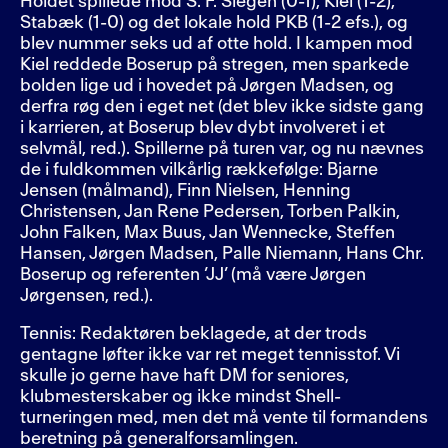
Holdet spillede mod S. F. Siegen (0-1), Kiel (1-2),
Stabæk (1-0) og det lokale hold PKB (1-2 efs.), og
blev nummer seks ud af otte hold. I kampen mod
Kiel reddede Boserup på stregen, men sparkede
bolden lige ud i hovedet på Jørgen Madsen, og
derfra røg den i eget net (det blev ikke sidste gang
i karrieren, at Boserup blev dybt involveret i et
selvmål, red.). Spillerne på turen var, og nu nævnes
de i fuldkommen vilkårlig rækkefølge: Bjarne
Jensen (målmand), Finn Nielsen, Henning
Christensen, Jan Rene Pedersen, Torben Palkin,
John Falken, Max Buus, Jan Wennecke, Steffen
Hansen, Jørgen Madsen, Palle Niemann, Hans Chr.
Boserup og referenten ’JJ’ (må være Jørgen
Jørgensen, red.).
Tennis: Redaktøren beklagede, at der trods
gentagne løfter ikke var ret meget tennisstof. Vi
skulle jo gerne have haft DM for seniores,
klubmesterskaber og ikke mindst Shell-
turneringen med, men det må vente til formandens
beretning på generalforsamlingen.