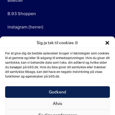
Billetter
B.93 Shoppen
Instagram (herrer)
Instagram (kvinder)
Sig ja tak til cookies 🍪
LinkedIn
For at give dig de bedste oplevelser bruger vi teknologier som cookies
til at gemme og/eller få adgang til enhedsoplysninger. Hvis du giver dit
samtykke, kan vi behandle data som f.eks. din adfærd og hvilke sider
YouTube
du besøger på b93.dk. Hvis du ikke giver dit samtykke eller trækker
dit samtykke tilbage, kan det have en negativ indvirkning på visse
funktioner og egenskaber på b93.dk.
Godkend
© 2026. Boldklubben af 1893, Ved Sporsløjfen 10,
Afvis
2100 København Ø. CVR nr. 53038719.