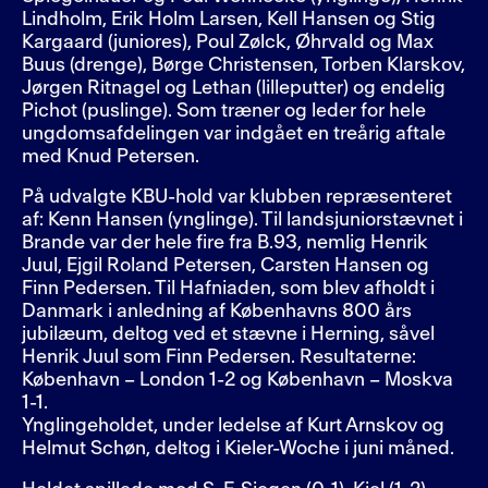
Lindholm, Erik Holm Larsen, Kell Hansen og Stig
Kargaard (juniores), Poul Zølck, Øhrvald og Max
Buus (drenge), Børge Christensen, Torben Klarskov,
Jørgen Ritnagel og Lethan (lilleputter) og endelig
Pichot (puslinge). Som træner og leder for hele
ungdomsafdelingen var indgået en treårig aftale
med Knud Petersen.
På udvalgte KBU-hold var klubben repræsenteret
af: Kenn Hansen (ynglinge). Til landsjuniorstævnet i
Brande var der hele fire fra B.93, nemlig Henrik
Juul, Ejgil Roland Petersen, Carsten Hansen og
Finn Pedersen. Til Hafniaden, som blev afholdt i
Danmark i anledning af Københavns 800 års
jubilæum, deltog ved et stævne i Herning, såvel
Henrik Juul som Finn Pedersen. Resultaterne:
København – London 1-2 og København – Moskva
1-1.
Ynglingeholdet, under ledelse af Kurt Arnskov og
Helmut Schøn, deltog i Kieler-Woche i juni måned.