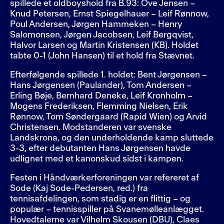
spillede et oldboyshold fra B.93: Ove Jensen –
Knud Petersen, Ernst Spiegelhauer – Leif Rønnow,
Poul Andersen, Jørgen Hammeken – Henry
Salomonsen, Jørgen Jacobsen, Leif Bergqvist,
Halvor Larsen og Martin Kristensen (KB). Holdet
tabte 0-1 (John Hansen) til et hold fra Stævnet.
Efterfølgende spillede 1. holdet: Bent Jørgensen –
Hans Jørgensen (Paulander), Tom Andersen –
Erling Bøje, Bernhard Deneke, Leif Kronholm –
Mogens Frederiksen, Flemming Nielsen, Erik
Rønnow, Tom Søndergaard (Rapid Wien) og Arvid
Christensen. Modstanderen var svenske
Landskrona, og den underholdende kamp sluttede
3-3, efter debutanten Hans Jørgensen havde
udlignet med et kanonskud sidst i kampen.
Festen i Håndværkerforeningen var refereret af
Sode (Kaj Sode-Pedersen, red.) fra
tennisafdelingen, som stadig er en flittig – og
populær – tennisspiller på Svanemølleanlægget.
Hovedtalerne var Vilhelm Skousen (DBU), Claes