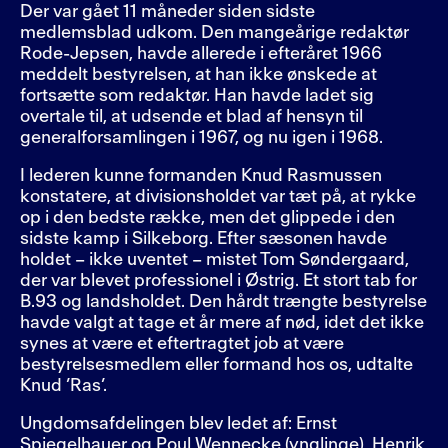
Der var gået 11 måneder siden sidste
medlemsblad udkom. Den mangeårige redaktør
Rode-Jepsen, havde allerede i efteråret 1966
meddelt bestyrelsen, at han ikke ønskede at
fortsætte som redaktør. Han havde ladet sig
overtale til, at udsende et blad af hensyn til
generalforsamlingen i 1967, og nu igen i 1968.
I lederen kunne formanden Knud Rasmussen
konstatere, at divisionsholdet var tæt på, at rykke
op i den bedste række, men det glippede i den
sidste kamp i Silkeborg. Efter sæsonen havde
holdet – ikke uventet – mistet Tom Søndergaard,
der var blevet professionel i Østrig. Et stort tab for
B.93 og landsholdet. Den hårdt trængte bestyrelse
havde valgt at tage et år mere af nød, idet det ikke
synes at være et eftertragtet job at være
bestyrelsesmedlem eller formand hos os, udtalte
Knud ’Ras’.
Ungdomsafdelingen blev ledet af: Ernst
Spiegelhauer og Poul Wennecke (ynglinge), Henrik