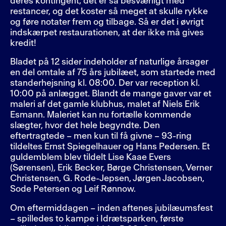
deres kontingent; det er så besværligt med
restancer, og det koster så meget at skulle rykke
og føre notater frem og tilbage. Så er det i øvrigt
indskærpet restaurationen, at der ikke må gives
kredit!
Bladet på 12 sider indeholder af naturlige årsager
en del omtale af 75 års jubilæet, som startede med
standerhejsning kl. 08:00. Der var reception kl.
10:00 på anlægget. Blandt de mange gaver var et
maleri af det gamle klubhus, malet af Niels Erik
Esmann. Maleriet kan nu fortælle kommende
slægter, hvor det hele begyndte. Den
eftertragtede – men kun til få givne – 93-ring
tildeltes Ernst Spiegelhauer og Hans Pedersen. Et
guldemblem blev tildelt Lise Kaae Evers
(Sørensen), Erik Becker, Børge Christensen, Verner
Christensen, G. Rode-Jepsen, Jørgen Jacobsen,
Sode Petersen og Leif Rønnow.
Om eftermiddagen – inden aftenes jubilæumsfest
– spilledes to kampe i Idrætsparken, første