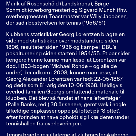
Munk af Rosenschöld (Landskrona), Børge
Schmidt (overborgmester) og Sigvard Munch (fhv.
overborgmester). Toastmaster var Willy Jacobsen,
der sad i bestyrelsen for tennis (1956/61).
Klubbens statistikker Georg Lorentzen bragte en
side med statistikker over modstandere siden
1896, resultater siden 1936 og kampe i DBU’s
pokalturnering siden starten i 1954/55. Et par sider
længere henne kunne man læse, at Lorentzen var
død. I B93-bogen ’Michael Rohde – og alle de
andre’, der udkom i 2008, kunne man læse, at
Georg Alexander Lorentzen var født 22-05-1887
og døde som 81-årig den 10-06-1968. Heldigvis
overlod familien Georgs omfattende materiale til
klubben. Det blev så fundet af hans ’efterfølger’
(Palle Banks, red.) 30 år senere, gemt væk i nogle
tilfældige papkasser oppe på loftet på ’Slottet’,
efter forinden at have opholdt sig i kælderen under
tennishallen fra overleveringen.
Tennis bragte resultaterne af klubmesterskaberne.