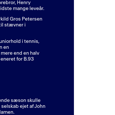
orebror, Henry
sidste mange leveår.
rkild Gros Petersen
il stævner i
niorhold i tennis,
n en
t mere end en halv
eneret for B.93
mende sæson skulle
 selskab ejet af John
klamen.