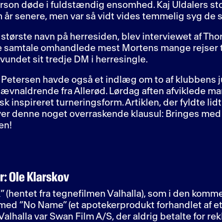
erson døde i fuldstændig ensomhed. Kaj Uldalers st
m år senere, men var så vidt vides temmelig syg de 
tørste navn på herresiden, blev interviewet af Tho
ge samtale omhandlede mest Mortens mange rejser t
undet sit tredje DM i herresingle.
Petersen havde også et indlæg om to af klubbens ju
jævnaldrende fra Allerød. Lørdag aften afviklede ma
 inspireret turneringsform. Artiklen, der fyldte lid
er denne noget overraskende klausul: Bringes med 
en!
: Ole Klarskov
” (hentet fra tegnefilmen Valhalla), som i den kom
med ”No Name” (et apotekerprodukt forhandlet af et
alhalla var Swan Film A/S, der aldrig betalte for re