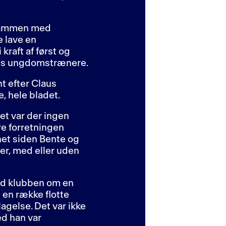
 sammen med
e lave en
kraft af først og
ens ungdomstrænere.
t efter Claus
, hele bladet.
Det var der ingen
re forretningen
net siden Bente og
er, med eller uden
ed klubben om en
 en række flotte
agelse. Det var ikke
ed han var