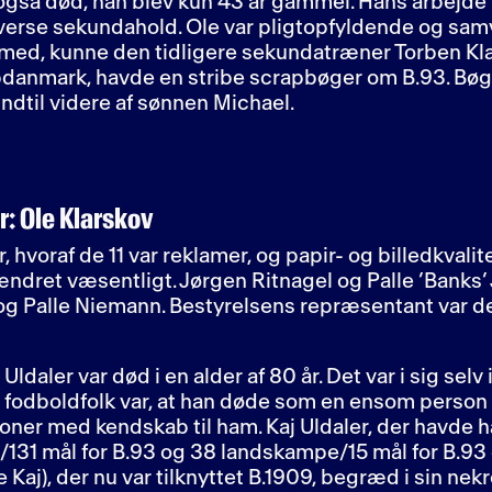
også død, han blev kun 43 år gammel. Hans arbejde
iverse sekundahold. Ole var pligtopfyldende og sam
med, kunne den tidligere sekundatræner Torben Kla
opdanmark, havde en stribe scrapbøger om B.93. Bøg
indtil videre af sønnen Michael.
: Ole Klarskov
hvoraf de 11 var reklamer, og papir- og billedkvalit
ændret væsentligt. Jørgen Ritnagel og Palle ’Banks
og Palle Niemann. Bestyrelsens repræsentant var 
 Uldaler var død i en alder af 80 år. Det var i sig sel
 fodboldfolk var, at han døde som en ensom person i
ner med kendskab til ham. Kaj Uldaler, der havde h
/131 mål for B.93 og 38 landskampe/15 mål for B.9
Kaj), der nu var tilknyttet B.1909, begræd i sin nekr