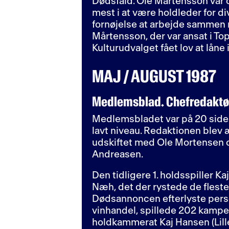
Dødsfald. Ole Mårtensson var 
mest i at være holdleder for d
fornøjelse at arbejde sammen 
Mårtensson, der var ansat i T
Kulturudvalget fået lov at låne 
MAJ / AUGUST 1987
Medlemsblad. Chefredaktør
Medlemsbladet var på 20 sider, 
lavt niveau. Redaktionen blev 
udskiftet med Ole Mortensen 
Andreasen.
Den tidligere 1. holdsspiller Kaj
Næh, det der rystede de fleste
Dødsannoncen efterlyste perso
vinhandel, spillede 202 kampe
holdkammerat Kaj Hansen (Lille 