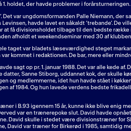
 1. holdet, der havde problemer i forårsturneringen.
3’. Det var ungdomsformanden Palle Niemann, der
vinsen, havde lavet en såkaldt ’trebande’. De vill
at få divisionsholdet tilbage til den bedste række i 
anden afholdt et weekendseminar med 30 af klubb
t hele taget var bladets læseværdighed steget markan
r kommet i redaktionen. De bar, mere eller mindre
de sagt op pr. 1. januar 1988. Det var alle kede af. 
te datter, Sanne Stiborg, uddannet kok, der skulle kø
ngen og medlemmerne, idet hun havde stået i køkke
ngen af 1984. Og hun lavede verdens bedste frikadell
ner i B.93 igennem 15 år, kunne ikke blive enig m
Derved var en trænerepoke slut. David havde opnået
 David skulle i stedet være divisionstræner for Sl
, David var træner for Birkerød i 1985, samtidig m