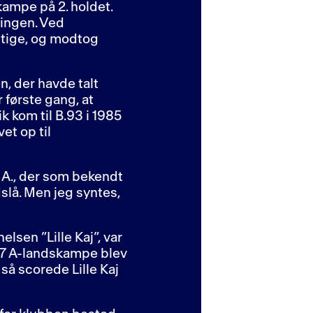
 kampe på 2. holdet.
lingen. Ved
ittige, og modtog
n, der havde talt
 første gang, at
 kom til B.93 i 1985
et op til
 A., der som bekendt
dslå. Men jeg syntes,
lsen ”Lille Kaj”, var
 27 A-landskampe blev
så scorede Lille Kaj