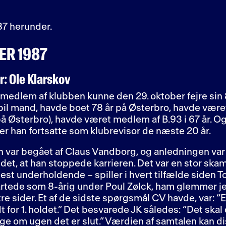
7 herunder.
ER 1987
: Ole Klarskov
t medlem af klubben kunne den 29. oktober fejre sin
il mand, havde boet 78 år på Østerbro, havde været
 Østerbro), havde været medlem af B.93 i 67 år. Og
fter han fortsatte som klubrevisor de næste 20 år.
len var begået af Claus Vandborg, og anledningen var
et, at han stoppede karrieren. Det var en stor skam
st underholdende – spiller i hvert tilfælde siden
tartede som 8-årig under Poul Zølck, ham glemmer je
re sider. Et af de sidste spørgsmål CV havde, var: “Er 
 for 1. holdet.” Det besvarede JK således: “Det skal
e om ugen det er slut.” Værdien af samtalen kan dis