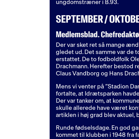
ungdomstræner i B.93.
SEPTEMBER / OKTOBE
Medlemsblad. Chefredaktør
Der var sket ret så mange ændr
gledet ud. Det samme var de t
erstattet. De to fodboldfolk O
Drachmann. Herefter bestod red
Claus Vandborg og Hans Drachm
Mens vi venter på ”Stadion Dan
fortalte, at Idrætsparken havd
Der var tanker om, at kommune
skulle allerede have været kont
artiklen i høj grad blev aktue
Runde fødselsdage. En god gamm
kommet til klubben i 1948 fra 