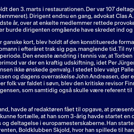
dt den 3. marts i restaurationen. Der var 107 deltag
stemmeret). Dirigent endnu en gang, advokat Clas A.
 sidste år, over at enkelte medlemmer rettede provo
er burde dirigenten omgående have skredet ind og 
ganske kort, blev holdt af den konstituerede form
mann i efteråret trak sig pga. manglende tid. Til n
 periode. Den eneste ændring i tennis var, at Torbe
imod var der en kraftig udskiftning, idet Per Jürg
ensen ikke ønskede genvalg. I stedet blev valgt Pal
ksen og dagens overraskelse John Andreasen, der
r folk var faldet i søvn, blev den kritiske revisor Fi
rgensen, som samtidig også skulle være referent til
d, havde af redaktøren fået til opgave, at præsente
unne fortælle, at han som 3-årig havde startet en 
og deltagelse i europamesterskaberne. Han started
nten, Boldklubben Skjold, hvor han spillede til han 