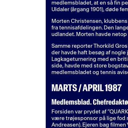
medlemsbladet, at en så fin p
Uldaler (årgang 1901), døde fe
Morten Christensen, klubbens s
fra tennisafdelingen. Den lan
udlandet. Morten havde netop v
Samme reporter Thorkild Gros 
der havde haft besøg af nogle 
Lagkageturnering med en britisk
side, havde med store bogstav
medlemsbladet og tennis avis
MARTS / APRIL 1987
Medlemsblad. Chefredaktør
Forsiden var prydet af ”QUARK
være trøjesponsor på lige fod 
Andreasen). Ejeren bag filmen V