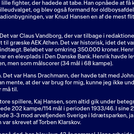
 lille fighter, der hadede at tabe. Han opnåede at få
lleudvalget, og blev også formand for oldboysafde
i Stadionbygningen, var Knud Hansen en af de mest fl
Det var Claus Vandborg, der var tilbage i redaktione
 til græske AEK Athen. Det var historisk, idet det var
indtægt. Beløbet var omkring 350.000 kroner. Henrik
ar en elevplads i Den Danske Bank. Henrik havde lev
nken, men som målscorer (34 mål i 68 kampe).
 Det var Hans Drachmann, der havde talt med John
an mente, at der var brug for mig, kunne jeg ikke un
 må til.
tore spillere, Kaj Hansen, som altid gik under betegne
pillede 202 kampe/114 mål i perioden 1933/46. I sine
lede 3-3 mod arvefjenden Sverige i Idrætsparken, ja 
 var skrevet af Torben Klarskov.