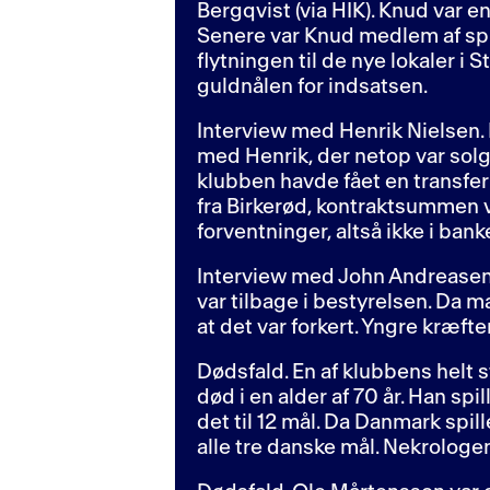
Bergqvist (via HIK). Knud var en
Senere var Knud medlem af spi
flytningen til de nye lokaler 
guldnålen for indsatsen.
Interview med Henrik Nielsen. 
med Henrik, der netop var solgt
klubben havde fået en transfer
fra Birkerød, kontraktsummen v
forventninger, altså ikke i ba
Interview med John Andreasen.
var tilbage i bestyrelsen. Da m
at det var forkert. Yngre kræfter
Dødsfald. En af klubbens helt s
død i en alder af 70 år. Han s
det til 12 mål. Da Danmark spil
alle tre danske mål. Nekrologen