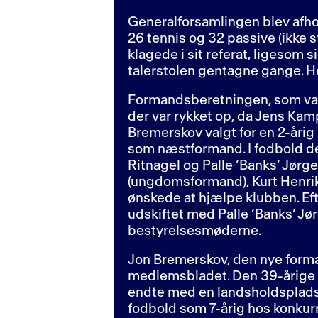
Generalforsamlingen blev afhol
26 tennis og 32 passive (ikke 
klagede i sit referat, ligesom
talerstolen gentagne gange. H
Formandsberetningen, som var 
der var rykket op, da Jens Kamp
Bremerskov valgt for en 2-årig
som næstformand. I fodbold der
Ritnagel og Palle ’Banks’ Jørg
(ungdomsformand), Kurt Henri
ønskede at hjælpe klubben. Efte
udskiftet med Palle ’Banks’ Jø
bestyrelsesmøderne.
Jon Bremerskov, den nye forman
medlemsbladet. Den 39-årige k
endte med en landsholdsplads 
fodbold som 7-årig hos konkurre