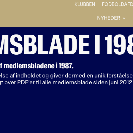
KLUBBEN
FODBOLDAFD
NYHEDER
SBLADE I 19
af medlemsbladene i 1987.
se af indholdet og giver dermed en unik forståelse a
gt over PDF’er til alle medlemsblade siden juni 201