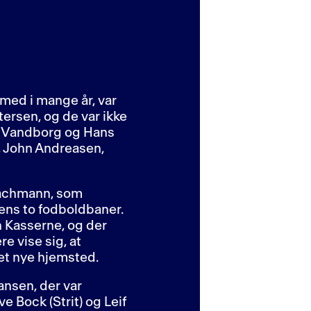
 med i mange år, var
ersen, og de var ikke
us Vandborg og Hans
, John Andreasen,
Drachmann, som
bens to fodboldbaner.
 Kasserne, og der
e vise sig, at
det nye hjemsted.
ansen, der var
 Bock (Strit) og Leif