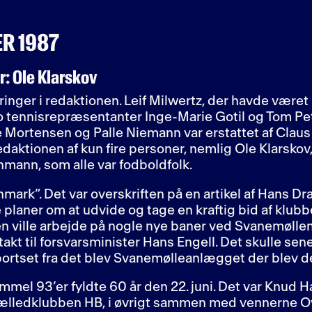
R 1987
: Ole Klarskov
inger i redaktionen. Leif Milwertz, der havde været
o tennisrepræsentanter Inge-Marie Gotil og Tom Pet
le Mortensen og Palle Niemann var erstattet af Cla
aktionen af kun fire personer, nemlig Ole Klarskov
ann, som alle var fodboldfolk.
mark”. Det var overskriften på en artikel af Hans 
e planer om at udvide og tage en kraftig bid af klub
n ville arbejde på nogle nye baner ved Svanemøllen
akt til forsvarsminister Hans Engell. Det skulle sener
l, bortset fra det blev Svanemølleanlægget der blev 
el 93’er fyldte 60 år den 22. juni. Det var Knud H
fælledklubben HB, i øvrigt sammen med vennerne Ove