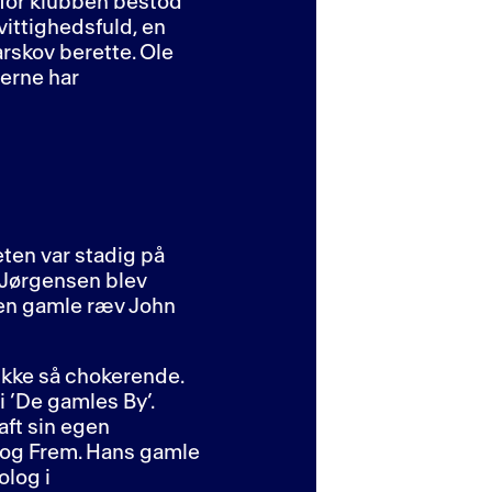
 for klubben bestod
vittighedsfuld, en
rskov berette. Ole
erne har
eten var stadig på
’ Jørgensen blev
den gamle ræv John
v ikke så chokerende.
 ’De gamles By’.
aft sin egen
3 og Frem. Hans gamle
olog i