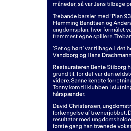
måneder, så var Jens tilbage på
Trebande barsler med ’Plan 9
Flemming Bendtsen og Anders Le
ungdomsplan, hvor formålet var 
fremmest egne spillere. Treb
’Set og hørt’ var tilbage. I de
Vandborg og Hans Drachmann va
Restauratøren Bente Stiborg hav
grund til, for det var den ælds
videre. Sanne kendte forretni
Tonny kom til klubben i slutni
hårspænder.
David Christensen, ungdomstræ
forlængelse af trænerjobbet. 
resultater med ungdomsholdene.
første gang han trænede voksne