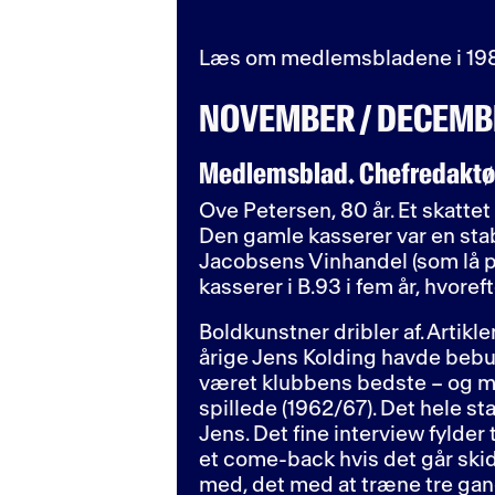
Læs om medlemsbladene i 198
NOVEMBER / DECEMB
Medlemsblad. Chefredaktør
Ove Petersen, 80 år. Et skatte
Den gamle kasserer var en stab
Jacobsens Vinhandel (som lå på
kasserer i B.93 i fem år, hvore
Boldkunstner dribler af. Artik
årige Jens Kolding havde bebud
været klubbens bedste – og me
spillede (1962/67). Det hele s
Jens. Det fine interview fylder t
et come-back hvis det går skidt
med, det med at træne tre gang