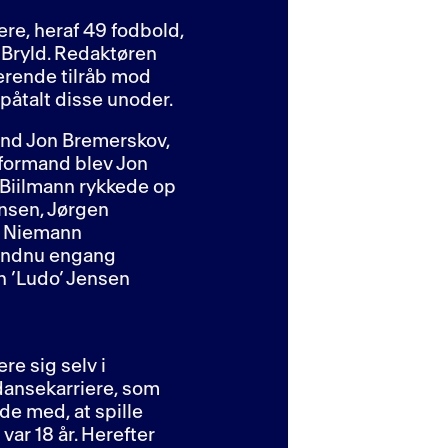
ere, heraf 49 fodbold,
 Bryld. Redaktøren
kerende tilråb mod
påtalt disse unoder.
and Jon Bremerskov,
y formand blev Jon
n Biilmann rykkede op
ensen, Jørgen
le Niemann
 endnu engang
nn ’Ludo’ Jensen
re sig selv i
dansekarriere, som
e med, at spille
var 18 år. Herefter