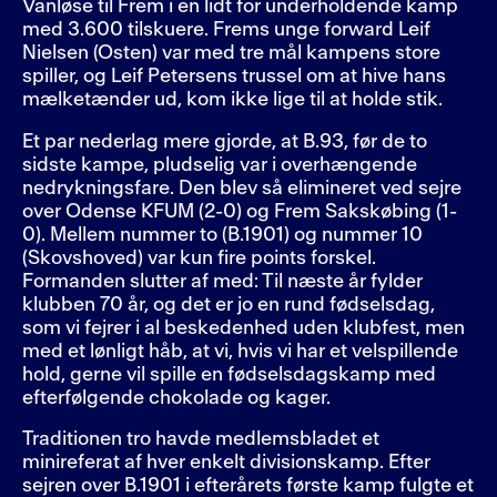
Vanløse til Frem i en lidt for underholdende kamp
med 3.600 tilskuere. Frems unge forward Leif
Nielsen (Osten) var med tre mål kampens store
spiller, og Leif Petersens trussel om at hive hans
mælketænder ud, kom ikke lige til at holde stik.
Et par nederlag mere gjorde, at B.93, før de to
sidste kampe, pludselig var i overhængende
nedrykningsfare. Den blev så elimineret ved sejre
over Odense KFUM (2-0) og Frem Sakskøbing (1-
0). Mellem nummer to (B.1901) og nummer 10
(Skovshoved) var kun fire points forskel.
Formanden slutter af med: Til næste år fylder
klubben 70 år, og det er jo en rund fødselsdag,
som vi fejrer i al beskedenhed uden klubfest, men
med et lønligt håb, at vi, hvis vi har et velspillende
hold, gerne vil spille en fødselsdagskamp med
efterfølgende chokolade og kager.
Traditionen tro havde medlemsbladet et
minireferat af hver enkelt divisionskamp. Efter
sejren over B.1901 i efterårets første kamp fulgte et