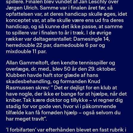
spillere. Finalen blev vundet af Jan Leschly over
Jørgen Ulrich. Samme var i finalen året før, så
opfattelsen var, at deres handicap skulle øges, idet
konceptet var, at alle skulle være ens ud fra deres
handicap, og så kunne det ikke passe, at samme
to spillere var i finalen to år i træk. I de øvrige
rækker var deltagerantallet: Damesingle 14,
herredouble 22 par, damedouble 6 par og
mixdouble 11 par.
Allan Gammeltoft, den kendte tennisspiller og
overlæge, dr. med., blev 50 år den 29. oktober.
Klubben havde haft stor glæde af hans
skadesbehandling, og formanden Knud
Rasmussen skrev: ” Det er dejligt for en klub at
have nogle, der ikke er bange for at hjælpe, når det
kniber. Tak kære doktor og tillykke – vi regner dig
stadig for vor gode ven, hvor vi i påkommende
tilfælde kan få fornøden hjælp – også selvom du
har meget travlt”.
’I forbifarten’ var efterhånden blevet en fast rubrik i