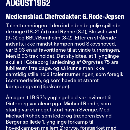
AUGUST 1962
Medlemsblad. Chefredaktør: G. Rode-Jepsen
Talentturneringen. I den indledende pulje spillede
de unge (18-21 år) mod Rønne (3-1), Skovshoved
(9-0) og BBU/Bornholm (3-2). Efter en strålende
indsats, ikke mindst kampen mod Skovshoved,
var B.93 en af favoritterne til at vinde turneringen.
Men B.93 trak holdet. Det skyldtes, at 1. ynglinge
skulle til Göteborg i anledning af Ørgrytes 75 års
jubilæum i tre dage, og så kunne man ikke
samtidig stille hold i talentturneringen, som foregik
i sommerferien, og som havde et stramt
kampprogram (tipskampe).
Årsagen til B.93’s ynglingehold var inviteret til
Göteborg var alene pga. Michael Rohde, som
stadig var et meget stort navn i Sverige. Med
Michael Rohde som leder og træneren Eyvind
Berger spillede 1. ynglinge forkamp til
hovedkampen mellem Ørgryte, forstærket med