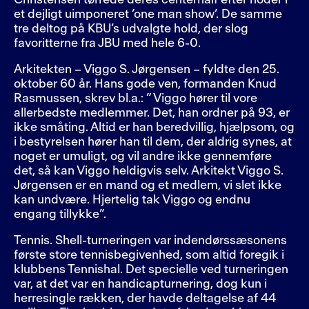
Christensen tørrede deres centerhalf efter noder i
et dejligt uimponeret ’one man show’. De samme
tre deltog på KBU’s udvalgte hold, der slog
favoritterne fra JBU med hele 6-0.
Arkitekten – Viggo S. Jørgensen – fyldte den 25.
oktober 60 år. Hans gode ven, formanden Knud
Rasmussen, skrev bl.a.: ” Viggo hører til vore
allerbedste medlemmer. Det, han ordner på 93, er
ikke småting. Altid er han beredvillig, hjælpsom, og
i bestyrelsen hører han til dem, der aldrig synes, at
noget er umuligt, og vil andre ikke gennemføre
det, så kan Viggo heldigvis selv. Arkitekt Viggo S.
Jørgensen er en mand og et medlem, vi slet ikke
kan undvære. Hjertelig tak Viggo og endnu
engang tillykke”.
Tennis. Shell-turneringen var indendørssæsonens
første store tennisbegivenhed, som altid foregik i
klubbens Tennishal. Det specielle ved turneringen
var, at det var en handicapturnering, dog kun i
herresingle rækken, der havde deltagelse af 44