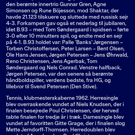
den berømte innertrio Gunnar Gren, Agne
Simonsen og Rune Böjesson, mod Shaktar, der
havde 21.123 tilskuere og sluttede med russisk sejr
4-3. Forkampen gav også et nederlag til jubilaren,
idet B.93 – med Tom Søndergaard i spidsen – førte
3-0 efter 10 minutters spil, og endte med en sejr
på 4-1. B.93 holdet var: Palle ’Banks’ Jørgensen –
Torben Christoffersen, Peter Larsen – Bent Olsen,
Ole Hans Jensen, Jørgen Petersen – Jens Øhrwald,
Reno Christensen, Jens Agerbak, Tom
Søndergaard og Nels Conrad. Venstre halfback,
Jørgen Petersen, var den senere så berømte
håndboldspiller, verdens bedste, fra HG, og
lillebror til Svend Petersen (Den Stive).
Tennis, klubmesterskaberne 1962. Herresingle
blev overraskende vundet af Niels Knudsen, der i
finalen besejrede Poul Christensen, der herved
tabte finalen for tredje år i træk. Damesingle blev
vundet af favoritten Gitte Grage, der i finalen slog
Mette Jerndorff-Thomsen. Herredoublen blev