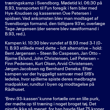
træningskamp i Svendborg. Mødetid kl. 06:30 på
B.93, transporten til Fyn foregik i fem biler med
Hye-Knudsen og kassereren Ove Petersen i
spidsen. Ved ankomsten blev man modtaget af
Svendborgs formand, den tidligere 93’er, overlæge
Tage Jørgensen (der senere blev næstformand i
B.93, red.).
Kampen kl. 10:30 blev vundet af B.93 med 3-1 (0-
1). B.93 stillede med dette – lidt alternative – hold:
Bent Jørgensen – Steen Bo Caspesen, Jan Otto –
Bjarne Eklund, John Christensen, Leif Petersen –
Finn Pedersen, Kurt Olsen, Arvid Christensen,
Jørgen Jacobsen og Bernhard Deneke. Efter
kampen var der hyggeligt samvær med SfB’s
ledelse, hvor spillerne spiste deres medbragte
madpakker, rundtur i byen og modtagelse på
Rådhuset.
’Brev-93-kassen’ kunne fortælle om en lille purk,
der mødte op til træning i noget broget tøj. Det
gjorde ikke så meget, for han havde fået 75 kroner