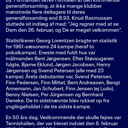
by. Formanden skrev i omtalen af den kommende
generalforsamling, at ikke mange klubber
mønstrede flere deltagere til deres
generalforsamling end B.93. Knud Rasmussen
sluttede sit indlæg af med: ”Jeg regner med at se
Dem den 26. februar, og De er meget velkommen”.
Statistikeren Georg Lorentzen bragte en statistik
for 1961-sæsonens 24 kampe (heraf to
pokalkampe). Eneste med fuldt hus var
målmanden Bent Jørgensen. Efter Støvsugeren
fulgte, Bjarne Eklund, Jørgen Jacobsen, Henry
Jørgensen og Svend Petersen (alle med 23
kampe). Årets debutanter var, Svend Petersen,
Finn Pedersen, Finn Mittet, Bent Andreasen, Bengt
Annemann, Jan Schubert, Finn Jensen (ej Ludo),
Benny Nielsen, Per Jürgensen og Bernhard
Deneke. De to sidstnævnte blev rykket op fra
ynglingeholdet i de tre sidste kampe.
En 50 års dag. Vedkommende der skulle fejres var
Tennishallen, der var blevet indviet den 6. februar