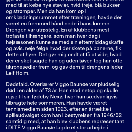
med til at købe nye støvler, hvid trøje, blå bukser
og strømper. Men da han kom op i
omklædningsrummet efter træningen, havde der
været en fremmed hånd nede i hans lomme.
Drengen var utrøstelig. En af klubbens mest
trofaste tilhængere, som man hver dag i
højsæsonen kunne se med sin eftermiddagskaffe
og avis, nøje følge hvad der skete på banerne, fik
dette at høre. Det gør mig ondt at få at vide, hvad
der er sket sagde han og uden tøven tog han otte
tikronesedler frem, og gav dem til drengens leder
Leif Holm.
Dødsfald. Overlærer Viggo Baunøe var pludselig
død i en alder af 73 år. Han stod netop og skulle
rejse til sin fødeby Nexø, hvor han sædvanligvis
tilbragte hele sommeren. Han havde været
tennismedlem siden 1923, efter en årrække i
spilleudvalget kom han i bestyrelsen fra 1946/52
samtidig med, at han blev klubbens repræsentant
i DLTF. Viggo Baunøe lagde et stor arbejde i