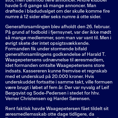
stof, men derimod flere annoncer. Andre klubber
havde 5-6 gange så mange annoncer. Man
drøftede i bladudvalget om der skulle komme fire
numre á 12 sider eller seks numre á otte sider.
Generalforsamlingen blev afholdt den 26. februar.
På grund af fodbold i fjernsynet, var der ikke mødt
så mange medlemmer, som man var vant til. Men i
øvrigt skete der intet opsigtsvækkende.
Formanden fik under stormende bifald
generalforsamlingens godkendelse af Harald T.
Waagepetersens udnævnelse til æresmedlem,
idet formanden omtalte Waagepetersens store
indsats. Kassereren kunne fremvise et regnskab
med et underskud på 20.000 kroner. Hvis
underskuddet fortsatte i samme takt, ville formuen
være brugt i løbet af fem år. Der var nyvalg af Leif
Bergqvist og Sode-Pedersen i stedet for hhv.
Verner Christensen og Harder Sørensen.
Rent faktisk havde Waagepetersen fået tildelt sit
æresmedlemsskab otte dage tidligere, da