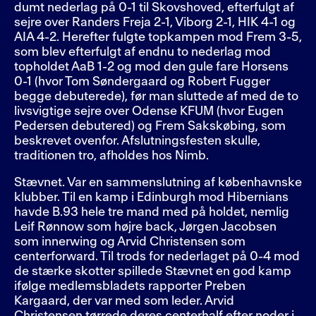
dumt nederlag på 0-1 til Skovshoved, efterfulgt af
sejre over Randers Freja 2-1, Viborg 2-1, HIK 4-1 og
AIA 4-2. Herefter fulgte topkampen mod Frem 3-5,
som blev efterfulgt af endnu to nederlag mod
topholdet AaB 1-2 og mod den gule fare Horsens
0-1 (hvor Tom Søndergaard og Robert Fugger
begge debuterede), før man sluttede af med de to
livsvigtige sejre over Odense KFUM (hvor Eugen
Pedersen debutered) og Frem Sakskøbing, som
beskrevet ovenfor. Afslutningsfesten skulle,
traditionen tro, afholdes hos Nimb.
Stævnet. Var en sammenslutning af københavnske
klubber. Til en kamp i Edinburgh mod Hibernians
havde B.93 hele tre mand med på holdet, nemlig
Leif Rønnow som højre back, Jørgen Jacobsen
som innerwing og Arvid Christensen som
centerforward. Til trods for nederlaget på 0-4 mod
de stærke skotter spillede Stævnet en god kamp
ifølge medlemsbladets rapporter Preben
Kargaard, der var med som leder. Arvid