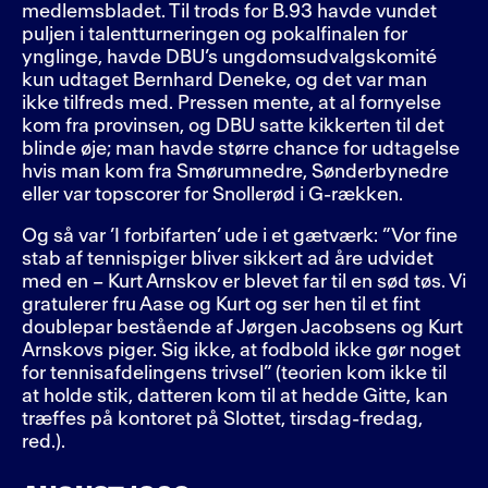
medlemsbladet. Til trods for B.93 havde vundet
puljen i talentturneringen og pokalfinalen for
ynglinge, havde DBU’s ungdomsudvalgskomité
kun udtaget Bernhard Deneke, og det var man
ikke tilfreds med. Pressen mente, at al fornyelse
kom fra provinsen, og DBU satte kikkerten til det
blinde øje; man havde større chance for udtagelse
hvis man kom fra Smørumnedre, Sønderbynedre
eller var topscorer for Snollerød i G-rækken.
Og så var ’I forbifarten’ ude i et gætværk: ”Vor fine
stab af tennispiger bliver sikkert ad åre udvidet
med en – Kurt Arnskov er blevet far til en sød tøs. Vi
gratulerer fru Aase og Kurt og ser hen til et fint
doublepar bestående af Jørgen Jacobsens og Kurt
Arnskovs piger. Sig ikke, at fodbold ikke gør noget
for tennisafdelingens trivsel” (teorien kom ikke til
at holde stik, datteren kom til at hedde Gitte, kan
træffes på kontoret på Slottet, tirsdag-fredag,
red.).