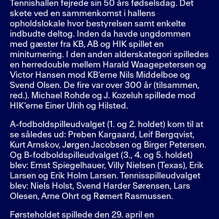
Tennishallen fejrede sin 50 års fødselsdag. Det
skete ved en sammenkomst i hallens
opholdslokale hvor bestyrelsen samt enkelte
indbudte deltog. Inden da havde ungdommen
med gæster fra KB, AB og HIK spillet en
miniturnering. I den anden alderskategori spilledes
en herredouble mellem Harald Waagepetersen og
Victor Hansen mod KB’erne Nils Middelboe og
Svend Olsen. De fire var over 300 år (tilsammen,
red.). Michael Rohde og J. Kozeluh spillede mod
HIK’erne Einer Ulrih og Hilsted.
A-fodboldspilleudvalget (1. og 2. holdet) kom til at
se således ud: Preben Kargaard, Leif Bergqvist,
Kurt Arnskov, Jørgen Jacobsen og Birger Petersen.
Og B-fodboldspilleudvalget (3., 4. og 5. holdet)
blev: Ernst Spiegelhauer, Villy Nielsen (Texas), Erik
Larsen og Erik Holm Larsen. Tennisspilleudvalget
blev: Niels Holst, Svend Harder Sørensen, Lars
Olesen, Arne Ohrt og Rømert Rasmussen.
Førsteholdet spillede den 29. april en