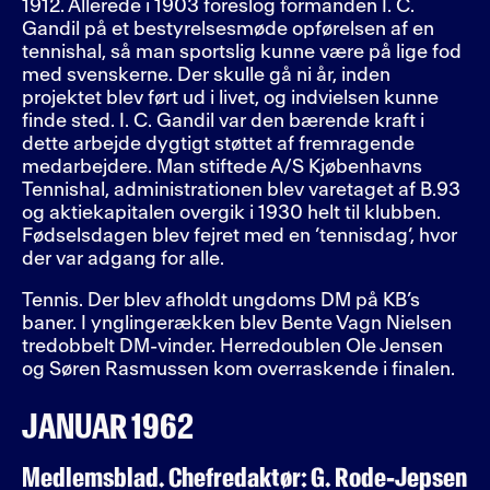
1912. Allerede i 1903 foreslog formanden I. C.
Gandil på et bestyrelsesmøde opførelsen af en
tennishal, så man sportslig kunne være på lige fod
med svenskerne. Der skulle gå ni år, inden
projektet blev ført ud i livet, og indvielsen kunne
finde sted. I. C. Gandil var den bærende kraft i
dette arbejde dygtigt støttet af fremragende
medarbejdere. Man stiftede A/S Kjøbenhavns
Tennishal, administrationen blev varetaget af B.93
og aktiekapitalen overgik i 1930 helt til klubben.
Fødselsdagen blev fejret med en ’tennisdag’, hvor
der var adgang for alle.
Tennis. Der blev afholdt ungdoms DM på KB’s
baner. I ynglingerækken blev Bente Vagn Nielsen
tredobbelt DM-vinder. Herredoublen Ole Jensen
og Søren Rasmussen kom overraskende i finalen.
JANUAR 1962
Medlemsblad. Chefredaktør: G. Rode-Jepsen