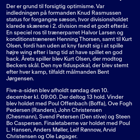
Der er grund til forsigtig optimisme. Var
indledningen på formanden Knud Rasmussen
status for forgangne sæson, hvor divisionsholdet
klarede skærene i 2. division med et godt efterår.
En speciel ros til trænerparret Halvor Larsen og
konditionstræneren Henning Thorsen, samt til Kurt
Olsen, fordi han uden at kny fandt sig i at spille
højre wing efter i lang tid at have spillet en god
back. Årets spiller blev Kurt Olsen, der modtog
Beckers skål. Den nye fiduspokal, der blev stemt
efter hver kamp, tilfaldt målmanden Bent
Jørgensen.
Five-a-siden blev afholdt søndag den 10.
december kl. 09:00. Der deltog 13 hold. Vinder
blev holdet med Poul Offenbach (Boffa), Ove Fogh
Pedersen (Randers), John Christensen
(Chesmann), Svend Petersen (Den stive) og Steen
Bo Caspersen. Finaletaberne var holdet med Poul
L. Hansen, Anders Møller, Leif Rønnow, Arvid
Christensen og Ole Løgager.