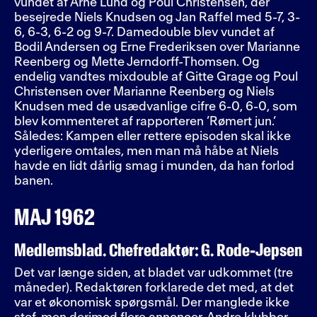
vundet af Arne Lund og Poul Christensen, der
besejrede Niels Knudsen og Jan Raffel med 5-7, 3-
6, 6-3, 6-2 og 9-7. Damedouble blev vundet af
Bodil Andersen og Erne Frederiksen over Marianne
Reenberg og Mette Jerndorff-Thomsen. Og
endelig vandtes mixdouble af Gitte Grage og Poul
Christensen over Marianne Reenberg og Niels
Knudsen med de usædvanlige cifre 6-0, 6-0, som
blev kommenteret af rapporteren ’Rømert jun.’
Således: Kampen eller rettere episoden skal ikke
yderligere omtales, men man må håbe at Niels
havde en lidt dårlig smag i munden, da han forlod
banen.
MAJ 1962
Medlemsblad. Chefredaktør: G. Rode-Jepsen
Det var længe siden, at bladet var udkommet (tre
måneder). Redaktøren forklarede det med, at det
var et økonomisk spørgsmål. Der manglede ikke