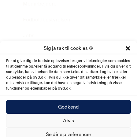
Medarbejdere
Fodboldbestyrelsen
Jobs
Sig ja tak til cookies 🍪
FAQ
For at give dig de bedste oplevelser bruger vi teknologier som cookies
til at gemme og/eller få adgang til enhedsoplysninger. Hvis du giver dit
Fodboldhistorie
samtykke, kan vi behandle data som f.eks. din adfærd og hvilke sider
du besøger på b93.dk. Hvis du ikke giver dit samtykke eller trækker
Privatlivspolitik
dit samtykke tilbage, kan det have en negativ indvirkning på visse
funktioner og egenskaber på b93.dk.
Godkend
Afvis
© 2026. Boldklubben af 1893. Fodboldafdelingen.
Ved Sporsløjfen 10, 2100 København Ø.
Se dine præferencer