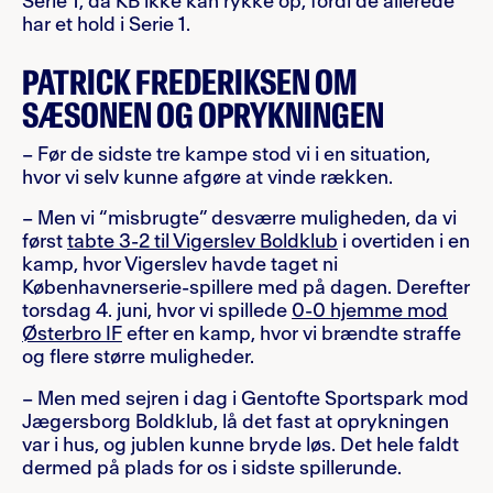
Serie 1, da KB ikke kan rykke op, fordi de allerede
har et hold i Serie 1.
PATRICK FREDERIKSEN OM
SÆSONEN OG OPRYKNINGEN
– Før de sidste tre kampe stod vi i en situation,
hvor vi selv kunne afgøre at vinde rækken.
– Men vi “misbrugte” desværre muligheden, da vi
først
tabte 3-2 til Vigerslev Boldklub
i overtiden i en
kamp, hvor Vigerslev havde taget ni
Københavnerserie-spillere med på dagen. Derefter
torsdag 4. juni, hvor vi spillede
0-0 hjemme mod
Østerbro IF
efter en kamp, hvor vi brændte straffe
og flere større muligheder.
– Men med sejren i dag i Gentofte Sportspark mod
Jægersborg Boldklub, lå det fast at oprykningen
var i hus, og jublen kunne bryde løs. Det hele faldt
dermed på plads for os i sidste spillerunde.