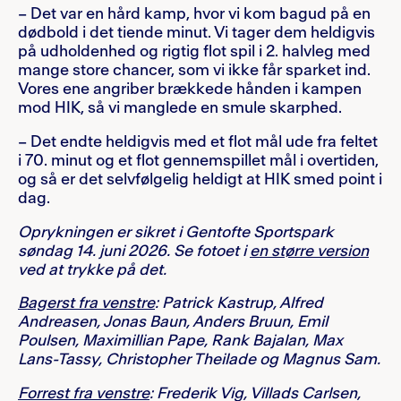
– Det var en hård kamp, hvor vi kom bagud på en
dødbold i det tiende minut. Vi tager dem heldigvis
på udholdenhed og rigtig flot spil i 2. halvleg med
mange store chancer, som vi ikke får sparket ind.
Vores ene angriber brækkede hånden i kampen
mod HIK, så vi manglede en smule skarphed.
– Det endte heldigvis med et flot mål ude fra feltet
i 70. minut og et flot gennemspillet mål i overtiden,
og så er det selvfølgelig heldigt at HIK smed point i
dag.
Oprykningen er sikret i Gentofte Sportspark
søndag 14. juni 2026. Se fotoet i
en større version
ved at trykke på det
.
Bagerst fra venstre
: Patrick Kastrup, Alfred
Andreasen, Jonas Baun, Anders Bruun, Emil
Poulsen, Maximillian Pape, Rank Bajalan, Max
Lans-Tassy, Christopher Theilade og Magnus Sam.
Forrest fra venstre
: Frederik Vig, Villads Carlsen,