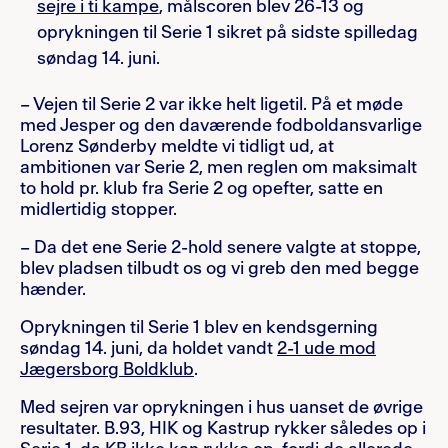
sejre i ti kampe
, målscoren blev 26-13 og
oprykningen til Serie 1 sikret på sidste spilledag
søndag 14. juni.
– Vejen til Serie 2 var ikke helt ligetil. På et møde
med Jesper og den daværende fodboldansvarlige
Lorenz Sønderby meldte vi tidligt ud, at
ambitionen var Serie 2, men reglen om maksimalt
to hold pr. klub fra Serie 2 og opefter, satte en
midlertidig stopper.
– Da det ene Serie 2-hold senere valgte at stoppe,
blev pladsen tilbudt os og vi greb den med begge
hænder.
Oprykningen til Serie 1 blev en kendsgerning
søndag 14. juni, da holdet vandt
2-1 ude mod
Jægersborg Boldklub
.
Med sejren var oprykningen i hus uanset de øvrige
resultater. B.93, HIK og Kastrup rykker således op i