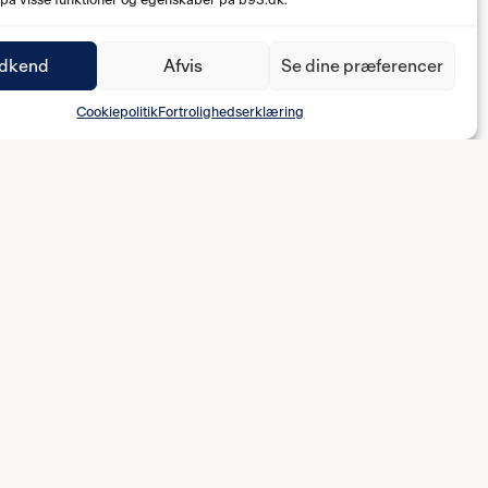
 på visse funktioner og egenskaber på b93.dk.
dkend
Afvis
Se dine præferencer
Cookiepolitik
Fortrolighedserklæring
FODBOLDAFDELINGEN
pe
Kærlighedsfortælling
ts
Vision og mission
Medarbejdere
Fodboldbestyrelsen
Jobs
FAQ
Fodboldhistorie