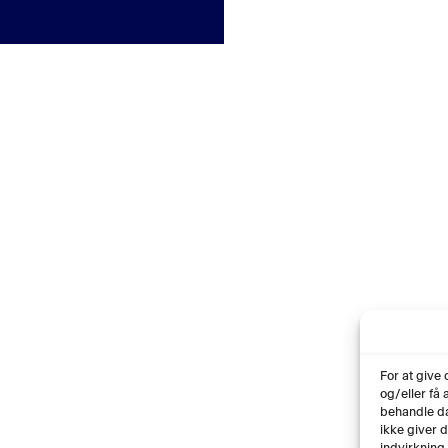
For at give
og/eller få
behandle da
ikke giver 