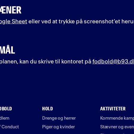
RÆNER
ogle Sheet
eller ved at trykke på screenshot’et heru
SMÅL
lanen, kan du skrive til kontoret på
fodbold@b93.d
ODBOLD
HOLD
AKTIVITETER
edlem
Drenge og herrer
Kommende kam
f Conduct
Piger og kvinder
Stævner og even