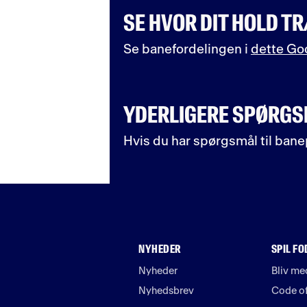
SE HVOR DIT HOLD T
Se banefordelingen i
dette Go
YDERLIGERE SPØRG
Hvis du har spørgsmål til banep
NYHEDER
SPIL F
Nyheder
Bliv m
Nyhedsbrev
Code o