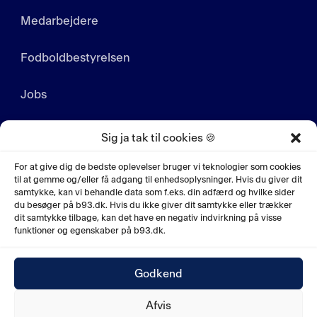
Medarbejdere
Fodboldbestyrelsen
Jobs
FAQ
Sig ja tak til cookies 🍪
Fodboldhistorie
For at give dig de bedste oplevelser bruger vi teknologier som cookies
til at gemme og/eller få adgang til enhedsoplysninger. Hvis du giver dit
samtykke, kan vi behandle data som f.eks. din adfærd og hvilke sider
Privatlivspolitik
du besøger på b93.dk. Hvis du ikke giver dit samtykke eller trækker
dit samtykke tilbage, kan det have en negativ indvirkning på visse
funktioner og egenskaber på b93.dk.
Godkend
© 2026. Boldklubben af 1893. Fodboldafdelingen.
Afvis
Ved Sporsløjfen 10, 2100 København Ø.