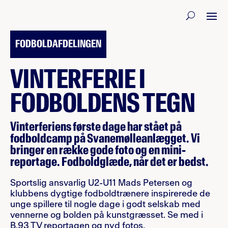
15. FEBRUAR 2022
FODBOLDAFDELINGEN
VINTERFERIE I
FODBOLDENS TEGN
Vinterferiens første dage har stået på
fodboldcamp på Svanemølleanlægget. Vi
bringer en række gode foto og en mini-
reportage. Fodboldglæde, når det er bedst.
Sportslig ansvarlig U2-U11 Mads Petersen og
klubbens dygtige fodboldtrænere inspirerede de
unge spillere til nogle dage i godt selskab med
vennerne og bolden på kunstgræsset. Se med i
B.93 TV reportagen og nyd fotos.