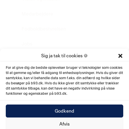
Medarbejdere
Fodboldbestyrelsen
Jobs
Sig ja tak til cookies 🍪
FAQ
For at give dig de bedste oplevelser bruger vi teknologier som cookies
til at gemme og/eller få adgang til enhedsoplysninger. Hvis du giver dit
Fodboldhistorie
samtykke, kan vi behandle data som f.eks. din adfærd og hvilke sider
du besøger på b93.dk. Hvis du ikke giver dit samtykke eller trækker
Privatlivspolitik
dit samtykke tilbage, kan det have en negativ indvirkning på visse
funktioner og egenskaber på b93.dk.
Godkend
Afvis
© 2026. Boldklubben af 1893. Fodboldafdelingen.