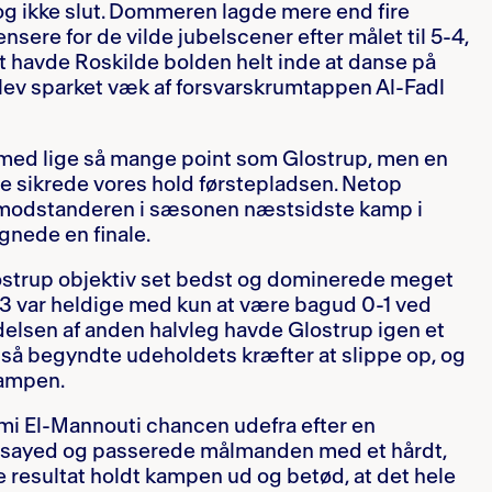
g ikke slut. Dommeren lagde mere end fire
ensere for de vilde jubelscener efter målet til 5-4,
rt havde Roskilde bolden helt inde at danse på
lev sparket væk af forsvarskrumtappen Al-Fadl
med lige så mange point som Glostrup, men en
 sikrede vores hold førstepladsen. Netop
modstanderen i sæsonen næstsidste kamp i
ignede en finale.
ostrup objektiv set bedst og dominerede meget
 B93 var heldige med kun at være bagud 0-1 ved
delsen af anden halvleg havde Glostrup igen et
 så begyndte udeholdets kræfter at slippe op, og
kampen.
ami El-Mannouti chancen udefra efter en
Elsayed og passerede målmanden med et hårdt,
te resultat holdt kampen ud og betød, at det hele