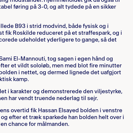
lig modstander. Hjemmeholdet gik da også til
bel føring på 3-0, og alt tydede på en sikker
llede B93 i strid modvind, både fysisk og i
t fik Roskilde reduceret på et straffespark, og i
corede udeholdet yderligere to gange, så det
 Sami El-Mannouti, tog sagen i egen hånd og
fter et vildt sololøb, men med blot fire minutter
 bolden i nettet, og dermed lignede det uafgjort
ektisk kamp.
et i karakter og demonstrerede den viljestyrke,
en har vendt truende nederlag til sejr.
ens overtid fik Hassan Elsayed bolden i venstre
, og efter et træk sparkede han bolden helt over i
den chance for målmanden.