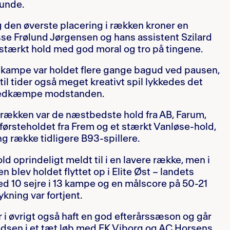
runde.
g den øverste placering i rækken kroner en
se Frølund Jørgensen og hans assistent Szilard
 stærkt hold med god moral og tro på tingene.
 kampe var holdet flere gange bagud ved pausen,
l tider også meget kreativt spil lykkedes det
nedkæmpe modstanden.
rækken var de næstbedste hold fra AB, Farum,
ørsteholdet fra Frem og et stærkt Vanløse-hold,
g række tidligere B93-spillere.
ld oprindeligt meldt til i en lavere række, men i
blev holdet flyttet op i Elite Øst – landets
d 10 sejre i 13 kampe og en målscore på 50-21
ykning var fortjent.
r i øvrigt også haft en god efterårssæson og går
ladsen i et tæt løb med FK Viborg og AC Horsens.