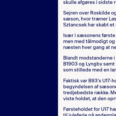
skulle afgøres i sidste 
Sejren over Roskilde o
sæson, hvor træner Las
Sztancsek har skabt et
Især i sæsonens første
men med tålmodigt og ti
næsten hver gang at 
Blandt modstanderne i 
B1903 og Lyngby samt f
som stillede med en lan
Faktisk var B93’s U17-ho
begyndelsen af sæsonen 
tredjebedste række. Me
viste holdet, at den opr
Førsteholdet for U17 ha
til juleferie på andenp