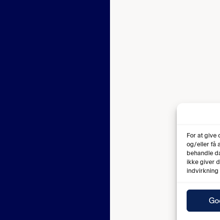
For at give
og/eller få
behandle da
ikke giver 
indvirkning
Go