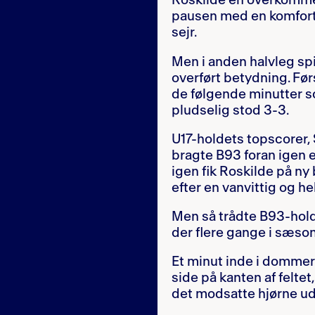
Roskilde en overkomme
pausen med en komforta
sejr.
Men i anden halvleg spi
overført betydning. Førs
de følgende minutter s
pludselig stod 3-3.
U17-holdets topscorer,
bragte B93 foran igen e
igen fik Roskilde på ny
efter en vanvittig og h
Men så trådte B93-hold
der flere gange i sæson
Et minut inde i dommer
side på kanten af feltet
det modsatte hjørne u