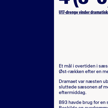
U17-drenge vinder dramatis
Et mål i overtiden i sæ
Øst-rækken efter en m
Dramaet var næsten ub
sluttede sæsonen af 
eftermiddag.
B93 havde brug for en s