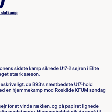
k slutkamp
sonens sidste kamp sikrede U17-2 sejren i Elite
eget stærk sæson.
eskriveligt, da B93’s næstbedste U17-hold
med en hjemmekamp mod Roskilde KFUM søndag
ejr for at vinde rækken, og på papiret lignede