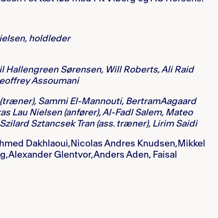
ielsen, holdleder
il Hallengreen Sørensen, Will Roberts, Ali Raid
Jeoffrey Assoumani
 (træner), Sammi El-Mannouti, BertramAagaard
as Lau Nielsen (anfører), Al-Fadl Salem, Mateo
Szilard Sztancsek Tran (ass. træner), Lirim Saidi
 Ahmed Dakhlaoui,Nicolas Andres Knudsen,Mikkel
erg,Alexander Glentvor,Anders Aden, Faisal