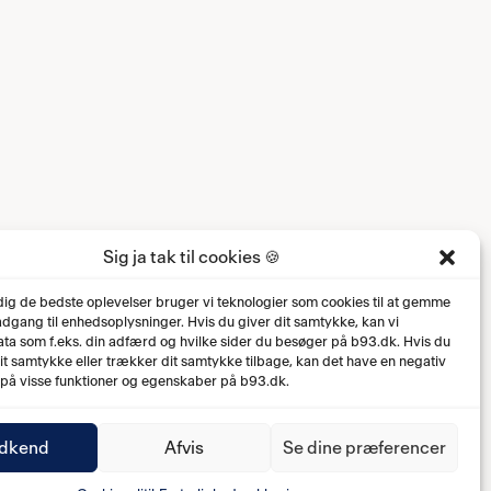
Sig ja tak til cookies 🍪
 dig de bedste oplevelser bruger vi teknologier som cookies til at gemme
 adgang til enhedsoplysninger. Hvis du giver dit samtykke, kan vi
ta som f.eks. din adfærd og hvilke sider du besøger på b93.dk. Hvis du
dit samtykke eller trækker dit samtykke tilbage, kan det have en negativ
 på visse funktioner og egenskaber på b93.dk.
dkend
Afvis
Se dine præferencer