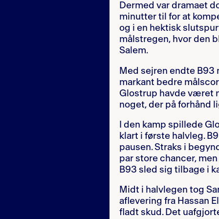
Dermed var dramaet do
minutter til for at komp
og i en hektisk slutspu
målstregen, hvor den b
Salem.
Med sejren endte B93 
markant bedre målscore
Glostrup havde været 
noget, der på forhånd l
I den kamp spillede Gl
klart i første halvleg.
pausen. Straks i begyn
par store chancer, men
B93 sled sig tilbage i 
Midt i halvlegen tog S
aflevering fra Hassan 
fladt skud. Det uafgjor