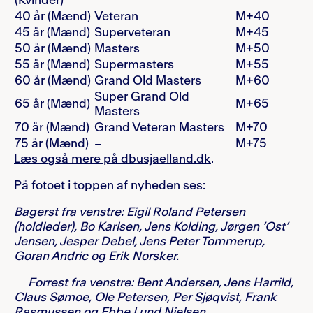
(Kvinder)
40 år (Mænd)
Veteran
M+40
45 år (Mænd)
Superveteran
M+45
50 år (Mænd)
Masters
M+50
55 år (Mænd)
Supermasters
M+55
60 år (Mænd)
Grand Old Masters
M+60
Super Grand Old
65 år (Mænd)
M+65
Masters
70 år (Mænd)
Grand Veteran Masters
M+70
75 år (Mænd)
–
M+75
Læs også mere på dbusjaelland.dk
.
På fotoet i toppen af nyheden ses:
Bagerst fra venstre: Eigil Roland Petersen
(holdleder), Bo Karlsen, Jens Kolding, Jørgen ’Ost’
Jensen, Jesper Debel, Jens Peter Tommerup,
Goran Andric og Erik Norsker.
Forrest fra venstre: Bent Andersen, Jens Harrild,
Claus Sømoe, Ole Petersen, Per Sjøqvist, Frank
Rasmussen og Ebbe Lund Nielsen.