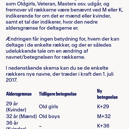
som Oldgirls, Veteran, Masters osv. udgår, og
fremover vil rækkerne være benævnt ved M eller K,
indikerende for om det er mænd eller kvinder,
samt et tal der indikerer, hvor den nedre
aldersgrænse for deltagerne er.
Ændringen får ingen betydning for, hvem der kan
deltage i de enkelte rækker, og der er således
udelukkende tale om en ændring af
navnet/betegnelsen for rækkerne.
I nedenstående skema kan du se de enkelte
rækkers nye navne, der træder i kraft den 1. juli
2017.
Ny
Aldersgrænse
Tidligere betegnelse
betegnelse
29 år
Old girls
K+29
(Kvinder)
32 år (Mænd)
Old boys
M+32
36 år
–
K+36