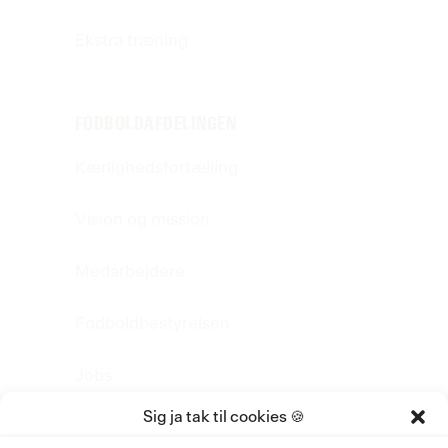
Ekstra træning
FODBOLDAFDELINGEN
Kærlighedsfortælling
Vision og mission
Medarbejdere
Fodboldbestyrelsen
Jobs
Sig ja tak til cookies 🍪
FAQ