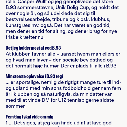
rolle. Casper Wullf og jeg genoplivede det store
B.93 sommerstævne, Unik Bolig Cup, og holdt det
over nogle år, og så udviklede det sig til
bestyrelsesarbejde, tribune og kiosk, klubhus,
kunstgræs mv. også. Det har været en god tid,
men der er en tid for alting, og der er brug for nye
friske kræfter nu.
Det jeg holder mest af ved B.93
At klubben favner alle – uanset hvem man ellers er
og hvad man laver – den sociale bevidsthed og
det normalt høje humør. Der er plads til alle i B.93.
Min største oplevelse i B.93 regi
… er sportslige, nemlig de rigtigt mange ture til ind-
og udland med min søns fodboldhold gennem fem
år i klubben og så naturligvis, da min datter var
med til at vinde DM for U12 tennispigerne sidste
sommer.
Fem ting I skal vide om mig
1 … Det siges, at jeg kan finde ud af at lave god