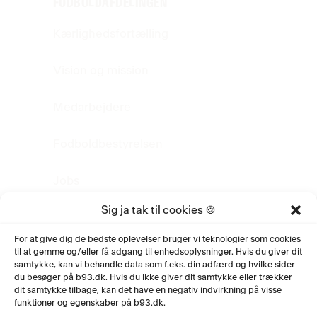
FODBOLDAFDELINGEN
Kærlighedsfortælling
Vision og mission
Medarbejdere
Fodboldbestyrelsen
Jobs
Sig ja tak til cookies 🍪
FAQ
For at give dig de bedste oplevelser bruger vi teknologier som cookies
til at gemme og/eller få adgang til enhedsoplysninger. Hvis du giver dit
Fodboldhistorie
samtykke, kan vi behandle data som f.eks. din adfærd og hvilke sider
du besøger på b93.dk. Hvis du ikke giver dit samtykke eller trækker
Privatlivspolitik
dit samtykke tilbage, kan det have en negativ indvirkning på visse
funktioner og egenskaber på b93.dk.