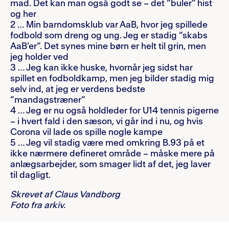
mad. Det kan man også godt se – det “buler” hist
og her
2 … Min barndomsklub var AaB, hvor jeg spillede
fodbold som dreng og ung. Jeg er stadig “skabs
AaB’er”. Det synes mine børn er helt til grin, men
jeg holder ved
3 … Jeg kan ikke huske, hvornår jeg sidst har
spillet en fodboldkamp, men jeg bilder stadig mig
selv ind, at jeg er verdens bedste
“mandagstræner”
4 … Jeg er nu også holdleder for U14 tennis pigerne
– i hvert fald i den sæson, vi går ind i nu, og hvis
Corona vil lade os spille nogle kampe
5 … Jeg vil stadig være med omkring B.93 på et
ikke nærmere defineret område – måske mere på
anlægsarbejder, som smager lidt af det, jeg laver
til dagligt.
Skrevet af Claus Vandborg
Foto fra arkiv.