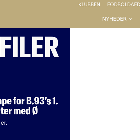
KLUBBEN
FODBOLDAFD
NYHEDER
FILER
pe for B.93’s 1.
rter med Ø
er.