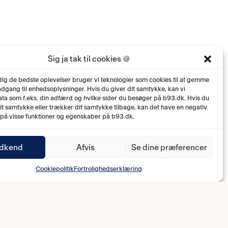
Sig ja tak til cookies 🍪
 dig de bedste oplevelser bruger vi teknologier som cookies til at gemme
 adgang til enhedsoplysninger. Hvis du giver dit samtykke, kan vi
ta som f.eks. din adfærd og hvilke sider du besøger på b93.dk. Hvis du
dit samtykke eller trækker dit samtykke tilbage, kan det have en negativ
 på visse funktioner og egenskaber på b93.dk.
dkend
Afvis
Se dine præferencer
Cookiepolitik
Fortrolighedserklæring