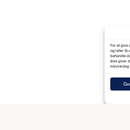
For at give
og/eller få
behandle da
ikke giver 
indvirkning
Go