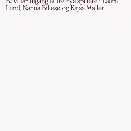
B.93 får tilgang af tre nye spillere i Laura
Lund, Nanna Billesø og Kajsa Møller