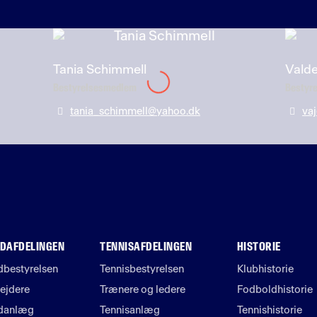
Tania Schimmell
Vald
Bestyrelsesmedlem
Bestyr
tania_schimmell@yahoo.dk
va
DAFDELINGEN
TENNISAFDELINGEN
HISTORIE
bestyrelsen
Tennisbestyrelsen
Klubhistorie
ejdere
Trænere og ledere
Fodboldhistorie
danlæg
Tennisanlæg
Tennishistorie