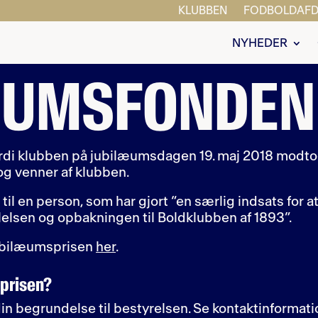
KLUBBEN
FODBOLDAFD
NYHEDER
ÆUMSFONDEN
ordi klubben på jubilæumsdagen 19. maj 2018 modto
og venner af klubben.
til en person, som har gjort “en særlig indsats for a
lsen og opbakningen til Boldklubben af 1893”.
Jubilæumsprisen
her
.
l prisen?
n begrundelse til bestyrelsen. Se kontaktinformati