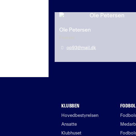
Ole Petersen
Formand
op93@mail.dk
KLUBBEN
FODBOL
Hovedbestyrelsen
Fodbold
Ansatte
Medarb
Klubhuset
Fodbol