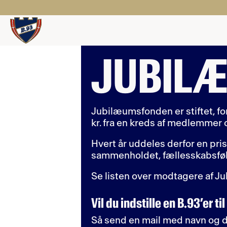
JUBIL
Jubilæumsfonden er stiftet, f
kr. fra en kreds af medlemmer 
Hvert år uddeles derfor en pris 
sammenholdet, fællesskabsføle
Se listen over modtagere af 
Vil du indstille en B.93’er ti
Så send en mail med navn og di