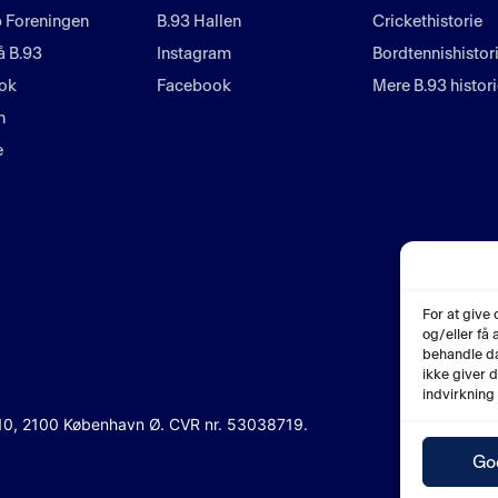
 Foreningen
B.93 Hallen
Crickethistorie
å B.93
Instagram
Bordtennishistor
ok
Facebook
Mere B.93 histor
n
e
For at give
og/eller få
behandle da
ikke giver 
indvirkning
 10, 2100 København Ø. CVR nr. 53038719.
Go