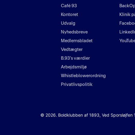
Café 93
BackOp
Kontoret
Klinik p
Udvalg
Facebo
Nyhedsbreve
LinkedI
Medlemsbladet
YouTub
Vedtægter
B.93’s værdier
Arbejdsmiljø
Whistleblowerordning
Privatlivspolitik
© 2026. Boldklubben af 1893, Ved Sporsløjfen