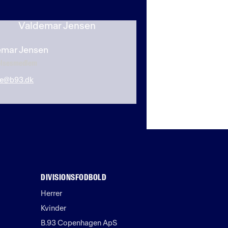
emar Jensen
elsesmedlem
je@b93.dk
DIVISIONSFODBOLD
Herrer
Kvinder
B.93 Copenhagen ApS