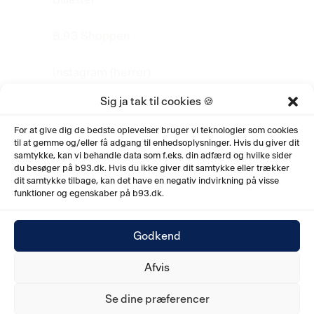
B.93 Shoppen
Instagram (herrer)
Sig ja tak til cookies 🍪
Instagram (kvinder)
For at give dig de bedste oplevelser bruger vi teknologier som cookies
til at gemme og/eller få adgang til enhedsoplysninger. Hvis du giver dit
LinkedIn
samtykke, kan vi behandle data som f.eks. din adfærd og hvilke sider
du besøger på b93.dk. Hvis du ikke giver dit samtykke eller trækker
YouTube
dit samtykke tilbage, kan det have en negativ indvirkning på visse
funktioner og egenskaber på b93.dk.
Godkend
Afvis
© 2026. Boldklubben af 1893, Ved Sporsløjfen 10,
2100 København Ø. CVR nr. 53038719.
Se dine præferencer