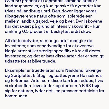
Over 60 procent af Danmarks samlede areal er
landbrugsarealer, og kun ganske få dyrearter kan
trives på landbrugsjord. Derudover ligger vores
tilbageværende natur ofte som isolerede øer
mellem landbrugsjord, veje og byer. Dyr i skovene
har det svært på grund af intensiv skovdrift – kun
omkring 0,5 procent er beskyttet urørt skov.
Alt dette betyder, at mange arter mangler de
levesteder, som er nødvendige for at overleve.
Nogle arter stiller særligt specifikke krav til deres
levesteder, og det er især disse arter, der er særligt
udsatte for at blive truede.
Eksempler er truede arter som Nældens Takvinge
og Sortplettet Blåfugl, og pattedyrene Hasselmus
og Birkemus. Arter som disse kan kun reddes, hvis
vi skaber flere levesteder, og derfor må B.93 bøje
sig for naturen, lyder det i en pressemeddelelse fra
kommunen.