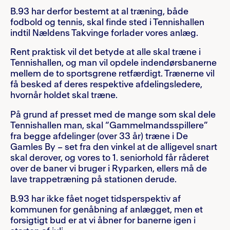
B.93 har derfor bestemt at al træning, både
fodbold og tennis, skal finde sted i Tennishallen
indtil Nældens Takvinge forlader vores anlæg.
Rent praktisk vil det betyde at alle skal træne i
Tennishallen, og man vil opdele indendørsbanerne
mellem de to sportsgrene retfærdigt. Trænerne vil
få besked af deres respektive afdelingsledere,
hvornår holdet skal træne.
På grund af presset med de mange som skal dele
Tennishallen man, skal “Gammelmandsspillere”
fra begge afdelinger (over 33 år) træne i De
Gamles By – set fra den vinkel at de alligevel snart
skal derover, og vores to 1. seniorhold får råderet
over de baner vi bruger i Ryparken, ellers må de
lave trappetræning på stationen derude.
B.93 har ikke fået noget tidsperspektiv af
kommunen for genåbning af anlægget, men et
forsigtigt bud er at vi åbner for banerne igen i