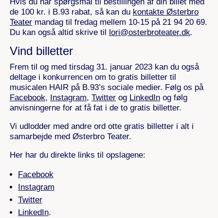
Hvis du har spørgsmål til bestillingen af din billet med
de 100 kr. i B.93 rabat, så kan du
kontakte Østerbro
Teater
mandag til fredag mellem 10-15 på 21 94 20 69.
Du kan også altid skrive til
lori@osterbroteater.dk
.
Vind billetter
Frem til og med tirsdag 31. januar 2023 kan du også
deltage i konkurrencen om to gratis billetter til
musicalen HAIR på B.93’s sociale medier. Følg os på
Facebook
,
Instagram
,
Twitter
og
LinkedIn
og følg
anvisningerne for at få fat i de to gratis billetter.
Vi udlodder med andre ord otte gratis billetter i alt i
samarbejde med Østerbro Teater.
Her har du direkte links til opslagene:
Facebook
Instagram
Twitter
LinkedIn
.