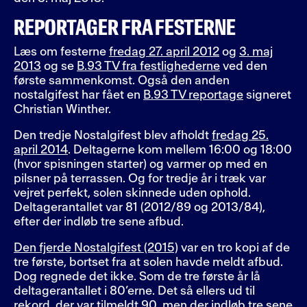
REPORTAGER FRA FESTERNE
Læs om festerne
fredag 27. april 2012
og
3. maj
2013
og se
B.93 TV fra festlighederne
ved den
første sammenkomst. Også den anden
nostalgifest har fået en
B.93 TV reportage
signeret
Christian Winther.
Den tredje Nostalgifest blev afholdt
fredag 25.
april 2014
. Deltagerne kom mellem 16:00 og 18:00
(hvor spisningen starter) og varmer op med en
pilsner på terrassen. Og for tredje år i træk var
vejret perfekt, solen skinnede uden ophold.
Deltagerantallet var 81 (2012/89 og 2013/84),
efter der indløb tre sene afbud.
Den fjerde Nostalgifest (2015)
var en tro kopi af de
tre første, bortset fra at solen havde meldt afbud.
Dog regnede det ikke. Som de tre første år lå
deltagerantallet i 80’erne. Det så ellers ud til
rekord, der var tilmeldt 90, men der indløb tre sene