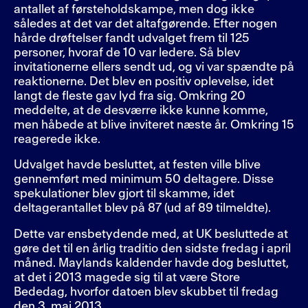
antallet af førsteholdskampe, men dog ikke
således at det var det altafgørende. Efter nogen
hårde drøftelser fandt udvalget frem til 125
personer, hvoraf de 10 var ledere. Så blev
invitationerne ellers sendt ud, og vi var spændte på
reaktionerne. Det blev en positiv oplevelse, idet
langt de fleste gav lyd fra sig. Omkring 20
meddelte, at de desværre ikke kunne komme,
men håbede at blive inviteret næste år. Omkring 15
reagerede ikke.
Udvalget havde besluttet, at festen ville blive
gennemført med minimum 50 deltagere. Disse
spekulationer blev gjort til skamme, idet
deltagerantallet blev på 87 (ud af 89 tilmeldte).
Dette var ensbetydende med, at UK besluttede at
gøre det til en årlig traditio den sidste fredag i april
måned. Maylands kaldender havde dog besluttet,
at det i 2013 magede sig til at være Store
Bededag, hvorfor datoen blev skubbet til fredag
den 3. maj 2013.