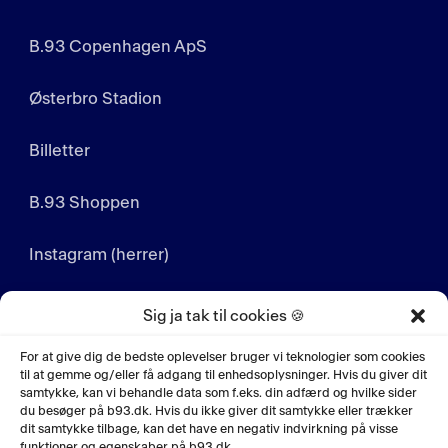
B.93 Copenhagen ApS
Østerbro Stadion
Billetter
B.93 Shoppen
Instagram (herrer)
Instagram (kvinder)
Sig ja tak til cookies 🍪
LinkedIn
For at give dig de bedste oplevelser bruger vi teknologier som cookies
til at gemme og/eller få adgang til enhedsoplysninger. Hvis du giver dit
samtykke, kan vi behandle data som f.eks. din adfærd og hvilke sider
YouTube
du besøger på b93.dk. Hvis du ikke giver dit samtykke eller trækker
dit samtykke tilbage, kan det have en negativ indvirkning på visse
funktioner og egenskaber på b93.dk.