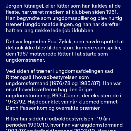
Jørgen Ritnagel, eller Ritter som han kaldes af de
fleste, har været medlem af klubben siden 1961.
Han begyndte som ungdomsspiller og blev hurtig
træner i ungdomsafdelingen, og han har derefter
haft en lang række lederjob i klubben.
Det var legenden Poul Zølck, som havde spottet at
det nok ikke blev til den store karriere som spiller,
der i 1967 motiverede Ritter til at starte som
ungdomstræner.
Ved siden af træner i ungdomsafdelingen sad
Ritter også i hovedbestyrelsen som
ungdomsformand (1976/78 og 1985/87). Han var
en af hovedkræfterne bag den årlige
ungdomsturnering, B93-Cupen, der eksisterede i
1972/92. Højdepunktet var når klubmedlemmet
Dirch Passer kom og overrakte præmier.
Ritter har siddet i fodboldbestyrelsen i 19 år i
perioden 1990/10, hvor han var ungdomsformand