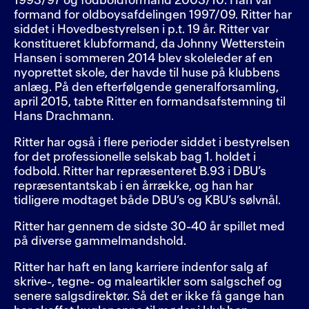
1993/97 og fodboldformand 2003/10. Han var
formand for oldboysafdelingen 1997/09. Ritter har
siddet i Hovedbestyrelsen i p.t. 19 år. Ritter var
konstitueret klubformand, da Johnny Wetterstein
Hansen i sommeren 2014 blev skoleleder af en
nyoprettet skole, der havde til huse på klubbens
anlæg. På den efterfølgende generalforsamling,
april 2015, tabte Ritter en formandsafstemning til
Hans Drachmann.
Ritter har også i flere perioder siddet i bestyrelsen
for det professionelle selskab bag 1. holdet i
fodbold. Ritter har repræsenteret B.93 i DBU’s
repræsentantskab i en årrække, og han har
tidligere modtaget både DBU’s og KBU’s sølvnål.
Ritter har gennem de sidste 30-40 år spillet med
på diverse gammelmandshold.
Ritter har haft en lang karriere indenfor salg af
skrive-, tegne- og maleartikler som salgschef og
senere salgsdirektør. Så det er ikke få gange han