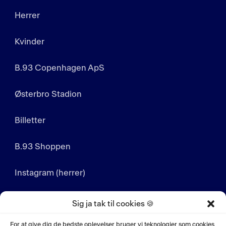
Herrer
Kvinder
B.93 Copenhagen ApS
Østerbro Stadion
Billetter
B.93 Shoppen
Instagram (herrer)
Instagram (kvinder)
Sig ja tak til cookies 🍪
LinkedIn
For at give dig de bedste oplevelser bruger vi teknologier som cookies