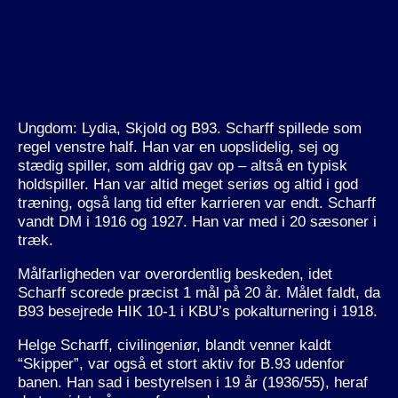
Ungdom: Lydia, Skjold og B93. Scharff spillede som
regel venstre half. Han var en uopslidelig, sej og
stædig spiller, som aldrig gav op – altså en typisk
holdspiller. Han var altid meget seriøs og altid i god
træning, også lang tid efter karrieren var endt. Scharff
vandt DM i 1916 og 1927. Han var med i 20 sæsoner i
træk.
Målfarligheden var overordentlig beskeden, idet
Scharff scorede præcist 1 mål på 20 år. Målet faldt, da
B93 besejrede HIK 10-1 i KBU’s pokalturnering i 1918.
Helge Scharff, civilingeniør, blandt venner kaldt
“Skipper”, var også et stort aktiv for B.93 udenfor
banen. Han sad i bestyrelsen i 19 år (1936/55), heraf