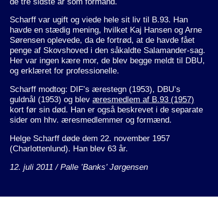
de tre sidste år som formand.
Scharff var ugift og viede hele sit liv til B.93. Han
havde en stædig mening, hvilket Kaj Hansen og Arne
Sørensen oplevede, da de fortrød, at de havde fået
penge af Skovshoved i den såkaldte Salamander-sag.
Her var ingen kære mor, de blev begge meldt til DBU,
og erklæret for professionelle.
Scharff modtog: DIF’s ærestegn (1953), DBU’s
guldnål (1953) og blev
æresmedlem af B.93 (1957)
kort før sin død. Han er også beskrevet i de separate
sider om hhv. æresmedlemmer og formænd.
Helge Scharff døde dem 22. november 1957
(Charlottenlund). Han blev 63 år.
12. juli 2011 / Palle ’Banks’ Jørgensen