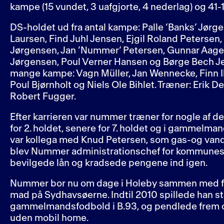
kampe (15 vundet, 3 uafgjorte, 4 nederlag) og 41-1
DS-holdet ud fra antal kampe: Palle ’Banks’ Jørg
Laursen, Find Juhl Jensen, Ejgil Roland Petersen,
Jørgensen, Jan ’Nummer’ Petersen, Gunnar Aag
Jørgensen, Poul Verner Hansen og Børge Bech J
mange kampe: Vagn Müller, Jan Wennecke, Finn Il
Poul Bjørnholt og Niels Ole Bihlet. Træner: Erik 
Robert Fugger.
Efter karrieren var nummer træner for nogle af d
for 2. holdet, senere for 7. holdet og i gammel
var kollega med Knud Petersen, som gas-og van
blev Nummer administrationschef for kommunes 
bevilgede lån og kradsede pengene ind igen.
Nummer bor nu om dage i Holeby sammen med fru
mad på Sydhavsøerne. Indtil 2010 spillede han 
gammelmandsfodbold i B.93, og pendlede frem o
uden mobil home.