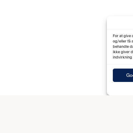
For at give
og/eller få
behandle da
ikke giver 
indvirkning
Go
DAFDELINGEN
TENNISAFDELINGEN
HISTORIE