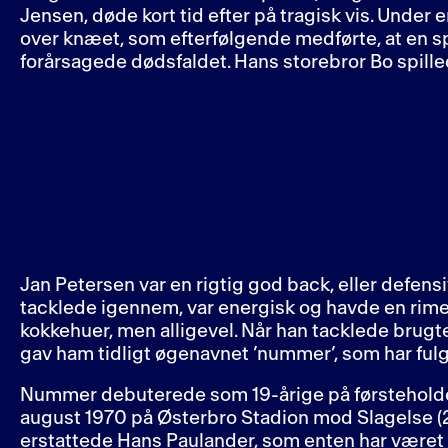
Jensen, døde kort tid efter på tragisk vis. Under 
over knæet, som efterfølgende medførte, at en spl
forårsagede dødsfaldet. Hans storebror Bo spilled
Jan Petersen var en rigtig god back, eller defens
tacklede igennem, var energisk og havde en rimeli
kokkehuer, men alligevel. Når han tacklede brugt
gav ham tidligt øgenavnet ’nummer’, som har fulg
Nummer debuterede som 19-årige på førsteholde
august 1970 på Østerbro Stadion mod Slagelse (2-1
erstattede Hans Paulander, som enten har været k