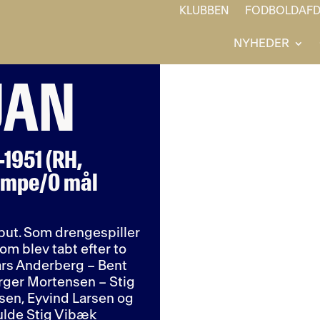
KLUBBEN
FODBOLDAFD
NYHEDER
JAN
1951 (RH,
kampe/0 mål
put. Som drengespiller
om blev tabt efter to
Lars Anderberg – Bent
irger Mortensen – Stig
sen, Eyvind Larsen og
ulde Stig Vibæk