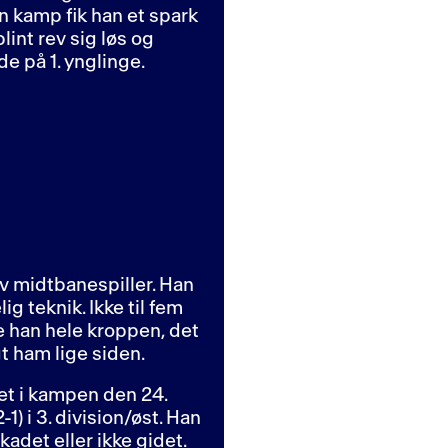
en kamp fik han et spark
int rev sig løs og
e på 1. ynglinge.
iv midtbanespiller. Han
g teknik. Ikke til fem
e han hele kroppen, det
t ham lige siden.
t i kampen den 24.
) i 3. division/øst. Han
adet eller ikke gidet.