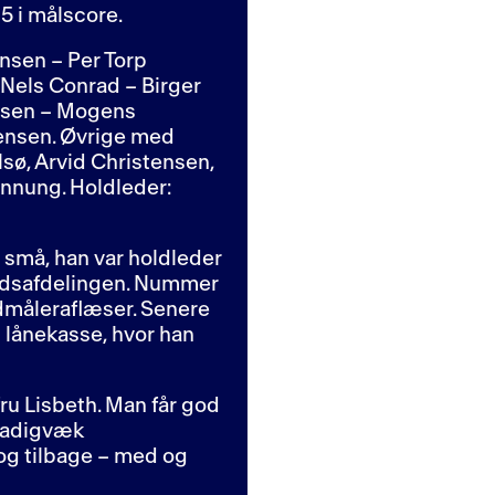
5 i målscore.
ensen – Per Torp
 Nels Conrad – Birger
esen – Mogens
ensen. Øvrige med
sø, Arvid Christensen,
Dennung. Holdleder:
e små, han var holdleder
mandsafdelingen. Nummer
dmåleraflæser. Senere
lånekasse, hvor han
 Lisbeth. Man får god
stadigvæk
g tilbage – med og