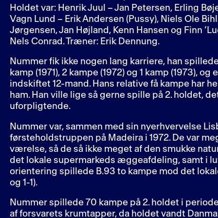
Holdet var: Henrik Juul – Jan Petersen, Erling Bø
Vagn Lund – Erik Andersen (Pussy), Niels Ole Bi
Jørgensen, Jan Højland, Kenn Hansen og Finn ’Lu
Nels Conrad. Træner: Erik Dennung.
Nummer fik ikke nogen lang karriere, han spillede 
kamp (1971), 2 kampe (1972) og 1 kamp (1973), og e
indskiftet 12-mand. Hans relative få kampe har he
ham. Han ville lige så gerne spille på 2. holdet, d
uforpligtende.
Nummer var, sammen med sin nyerhvervelse Lis
førsteholdstruppen på Madeira i 1972. De var me
værelse, så de så ikke meget af den smukke natur
det lokale supermarkeds æggeafdeling, samt i luf
orientering spillede B.93 to kampe mod det lokal
og 1-1).
Nummer spillede 70 kampe på 2. holdet i periode
af forsvarets krumtapper, da holdet vandt Danma