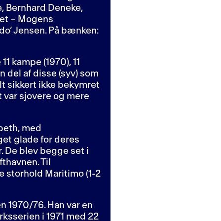
je, Bernhard Deneke,
hlet – Mogens
do’ Jensen. På bænken:
11 kampe (1970), 11
n del af disse (syv) som
lt sikkert ikke bekymret
et var sjovere og mere
beth, med
get glade for deres
. De blev begge set i
thavnen. Til
e storhold Maritimo (1-2
n 1970/76. Han var en
rksserien i 1971 med 22