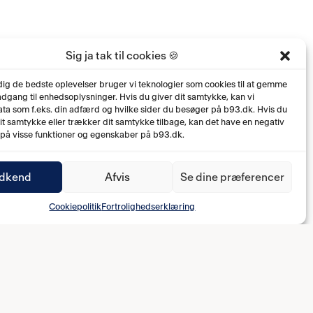
Sig ja tak til cookies 🍪
 dig de bedste oplevelser bruger vi teknologier som cookies til at gemme
 adgang til enhedsoplysninger. Hvis du giver dit samtykke, kan vi
ta som f.eks. din adfærd og hvilke sider du besøger på b93.dk. Hvis du
dit samtykke eller trækker dit samtykke tilbage, kan det have en negativ
 på visse funktioner og egenskaber på b93.dk.
dkend
Afvis
Se dine præferencer
Cookiepolitik
Fortrolighedserklæring
DIVISIONSFODBOLD