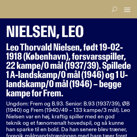
NIELSEN, LEO
Leo Thorvald Nielsen, født 19-02-
1918 (København), forsvarsspiller,
22 kampe/0 mål (1937/39). Spillede
1 A-landskamp/0 mål (1946) og 1 U-
landskamp/0 mål (1946) – begge
kampe for Frem.
Ungdom: Frem og B.93. Senior: B.93 (1937/39), ØB
(1940) og Frem (1940/49 – 133 kampe/3 mål). Leo
Nielsen var en høj, kraftig spiller med en god
teknik og et fænomenalt hovedspil, og så kunne
han sparke til en bold. Da han senere blev træner,
foregik målmandstræningen med bare tæer foret