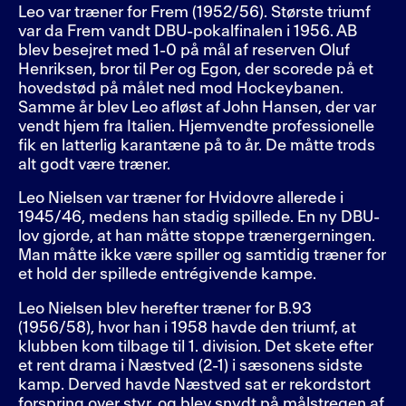
Leo var træner for Frem (1952/56). Største triumf
var da Frem vandt DBU-pokalfinalen i 1956. AB
blev besejret med 1-0 på mål af reserven Oluf
Henriksen, bror til Per og Egon, der scorede på et
hovedstød på målet ned mod Hockeybanen.
Samme år blev Leo afløst af John Hansen, der var
vendt hjem fra Italien. Hjemvendte professionelle
fik en latterlig karantæne på to år. De måtte trods
alt godt være træner.
Leo Nielsen var træner for Hvidovre allerede i
1945/46, medens han stadig spillede. En ny DBU-
lov gjorde, at han måtte stoppe trænergerningen.
Man måtte ikke være spiller og samtidig træner for
et hold der spillede entrégivende kampe.
Leo Nielsen blev herefter træner for B.93
(1956/58), hvor han i 1958 havde den triumf, at
klubben kom tilbage til 1. division. Det skete efter
et rent drama i Næstved (2-1) i sæsonens sidste
kamp. Derved havde Næstved sat er rekordstort
forspring over styr, og blev snydt på målstregen af