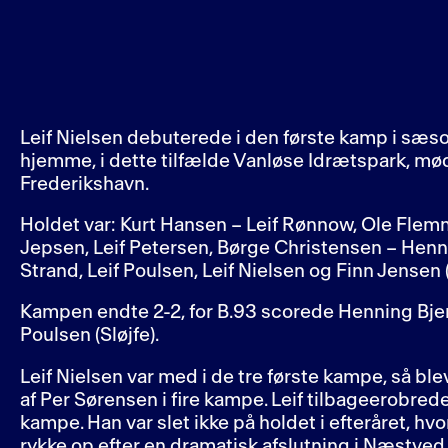
Leif Nielsen debuterede i den første kamp i sæs
hjemme, i dette tilfælde Vanløse Idrætspark, mø
Frederikshavn.
Holdet var: Kurt Hansen – Leif Rønnow, Ole Flem
Jepsen, Leif Petersen, Børge Christensen – Henni
Strand, Leif Poulsen, Leif Nielsen og Finn Jensen (
Kampen endte 2-2, for B.93 scorede Henning Bjer
Poulsen (Sløjfe).
Leif Nielsen var med i de tre første kampe, så bl
af Per Sørensen i fire kampe. Leif tilbageerobrede
kampe. Han var slet ikke på holdet i efteråret, hv
rykke op efter en dramatisk afslutning i Næstved (