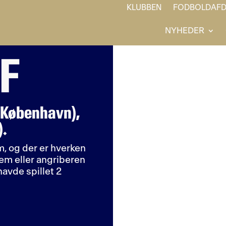
KLUBBEN
FODBOLDAFD
NYHEDER
IF
 (København),
).
rem, og der er hverken
em eller angriberen
havde spillet 2