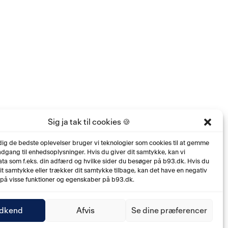
Sig ja tak til cookies 🍪
 dig de bedste oplevelser bruger vi teknologier som cookies til at gemme
 adgang til enhedsoplysninger. Hvis du giver dit samtykke, kan vi
ta som f.eks. din adfærd og hvilke sider du besøger på b93.dk. Hvis du
dit samtykke eller trækker dit samtykke tilbage, kan det have en negativ
 på visse funktioner og egenskaber på b93.dk.
dkend
Afvis
Se dine præferencer