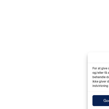
For at give
og/eller få
behandle da
ikke giver 
indvirkning
Go