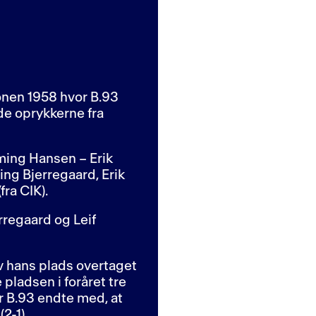
onen 1958 hvor B.93
de oprykkerne fra
ming Hansen – Erik
ng Bjerregaard, Erik
fra CIK).
regaard og Leif
ev hans plads overtaget
 pladsen i foråret tre
or B.93 endte med, at
2-1).