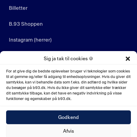
Billetter
B.93 Shoppen
Instagram (herrer)
Instagram (kvinder)
Sig ja tak til cookies 🍪
LinkedIn
For at give dig de bedste oplevelser bruger vi teknologier som cookies
til at gemme og/eller få adgang til enhedsoplysninger. Hvis du giver dit
samtykke, kan vi behandle data som f.eks. din adfærd og hvilke sider
YouTube
du besøger på b93.dk. Hvis du ikke giver dit samtykke eller trækker
dit samtykke tilbage, kan det have en negativ indvirkning på visse
funktioner og egenskaber på b93.dk.
Godkend
© 2026. Boldklubben af 1893, Ved Sporsløjfen 10,
Afvis
2100 København Ø. CVR nr. 53038719.