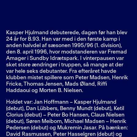
Kasper Hjulmand debuterede, dagen før han blev
24 år for B.93. Han var med i den første kamp i
anden halvdel af sæsonen 1995/96 (1. division),
den 8. april 1996, hvor modstanderen var Fremad
Amager i Sundby Idrætspark. I vinterpausen var
sket store ændringer i truppen, så mange at der
var hele seks debutanter. Fra efteråret havde
klubben mistet spillere som Peter Madsen, Henrik
Fricke, Thomas Jensen, Mads Øland, Riffi
Haddaoui og Morten B. Nielsen.
Holdet var: Jan Hoffmann – Kasper Hjulmand
(debut), Dan Lübbers, Benny Mundt (debut), Ketil
Clorius (debut) – Peter Bo Hansen, Claus Nielsen
(debut), Søren Meibom, Michael Madsen – Henrik
Pedersen (debut) og Mukremin Jasar. På bænken:
David Rasmussen, Peter Hasselgren (debut) og