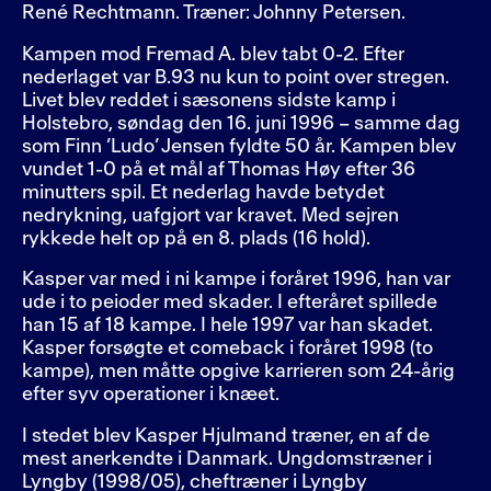
René Rechtmann. Træner: Johnny Petersen.
Kampen mod Fremad A. blev tabt 0-2. Efter
nederlaget var B.93 nu kun to point over stregen.
Livet blev reddet i sæsonens sidste kamp i
Holstebro, søndag den 16. juni 1996 – samme dag
som Finn ’Ludo’ Jensen fyldte 50 år. Kampen blev
vundet 1-0 på et mål af Thomas Høy efter 36
minutters spil. Et nederlag havde betydet
nedrykning, uafgjort var kravet. Med sejren
rykkede helt op på en 8. plads (16 hold).
Kasper var med i ni kampe i foråret 1996, han var
ude i to peioder med skader. I efteråret spillede
han 15 af 18 kampe. I hele 1997 var han skadet.
Kasper forsøgte et comeback i foråret 1998 (to
kampe), men måtte opgive karrieren som 24-årig
efter syv operationer i knæet.
I stedet blev Kasper Hjulmand træner, en af de
mest anerkendte i Danmark. Ungdomstræner i
Lyngby (1998/05), cheftræner i Lyngby