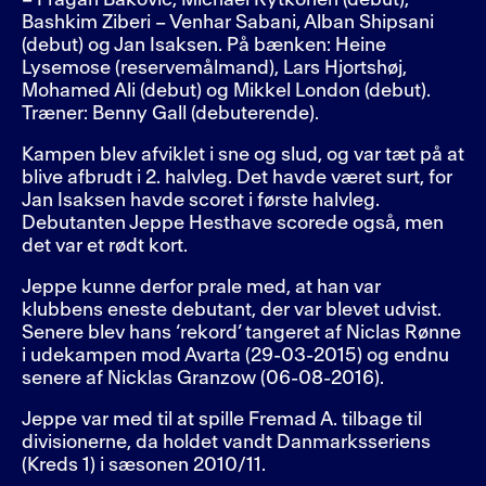
– Fragan Bakovic, Michael Rytkönen (debut),
Bashkim Ziberi – Venhar Sabani, Alban Shipsani
(debut) og Jan Isaksen. På bænken: Heine
Lysemose (reservemålmand), Lars Hjortshøj,
Mohamed Ali (debut) og Mikkel London (debut).
Træner: Benny Gall (debuterende).
Kampen blev afviklet i sne og slud, og var tæt på at
blive afbrudt i 2. halvleg. Det havde været surt, for
Jan Isaksen havde scoret i første halvleg.
Debutanten Jeppe Hesthave scorede også, men
det var et rødt kort.
Jeppe kunne derfor prale med, at han var
klubbens eneste debutant, der var blevet udvist.
Senere blev hans ‘rekord’ tangeret af Niclas Rønne
i udekampen mod Avarta (29-03-2015) og endnu
senere af Nicklas Granzow (06-08-2016).
Jeppe var med til at spille Fremad A. tilbage til
divisionerne, da holdet vandt Danmarksseriens
(Kreds 1) i sæsonen 2010/11.