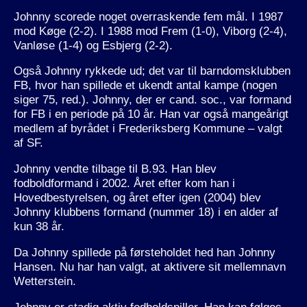
Johnny scorede noget overraskende fem mål. I 1987
mod Køge (2-2). I 1988 mod Frem (1-0), Viborg (2-4),
Vanløse (1-4) og Esbjerg (2-2).
Også Johnny rykkede ud; det var til barndomsklubben
FB, hvor han spillede et ukendt antal kampe (nogen
siger 75, red.). Johnny, der er cand. soc., var formand
for FB i en periode på 10 år. Han var også mangeårigt
medlem af byrådet i Frederiksberg Kommune – valgt
af SF.
Johnny vendte tilbage til B.93. Han blev
fodboldformand i 2002. Året efter kom han i
Hovedbestyrelsen, og året efter igen (2004) blev
Johnny klubbens formand (nummer 18) i en alder af
kun 38 år.
Da Johnny spillede på førsteholdet hed han Johnny
Hansen. Nu har han valgt, at aktivere sit mellemnavn
Wetterstein.