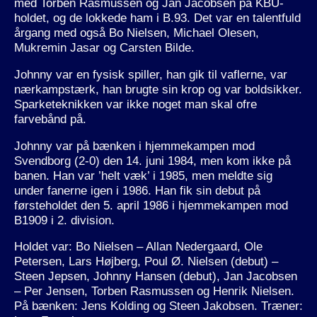
med Torben Rasmussen og Jan Jacobsen på KBU-
holdet, og de lokkede ham i B.93. Det var en talentfuld
årgang med også Bo Nielsen, Michael Olesen,
Mukremin Jasar og Carsten Bilde.
Johnny var en fysisk spiller, han gik til vaflerne, var
nærkampstærk, han brugte sin krop og var boldsikker.
Sparketeknikken var ikke noget man skal ofre
farvebånd på.
Johnny var på bænken i hjemmekampen mod
Svendborg (2-0) den 14. juni 1984, men kom ikke på
banen. Han var ’helt væk’ i 1985, men meldte sig
under fanerne igen i 1986. Han fik sin debut på
førsteholdet den 5. april 1986 i hjemmekampen mod
B1909 i 2. division.
Holdet var: Bo Nielsen – Allan Nedergaard, Ole
Petersen, Lars Højberg, Poul Ø. Nielsen (debut) –
Steen Jepsen, Johnny Hansen (debut), Jan Jacobsen
– Per Jensen, Torben Rasmussen og Henrik Nielsen.
På bænken: Jens Kolding og Steen Jakobsen. Træner: