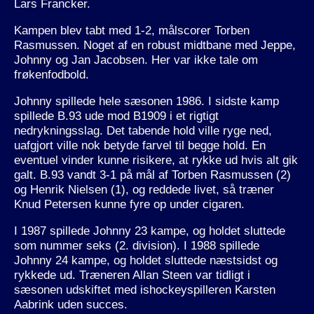
Lars Francker.
Kampen blev tabt med 1-2, målscorer Torben
Rasmussen. Noget af en robust midtbane med Jeppe,
Johnny og Jan Jacobsen. Her var ikke tale om
frøkenfodbold.
Johnny spillede hele sæsonen 1986. I sidste kamp
spillede B.93 ude mod B1909 i et rigtigt
nedrykningsslag. Det tabende hold ville ryge ned,
uafgjort ville nok betyde farvel til begge hold. En
eventuel vinder kunne risikere, at rykke ud hvis alt gik
galt. B.93 vandt 3-1 på mål af Torben Rasmussen (2)
og Henrik Nielsen (1), og reddede livet, så træner
Knud Petersen kunne fyre op under cigaren.
I 1987 spillede Johnny 23 kampe, og holdet sluttede
som nummer seks (2. division). I 1988 spillede
Johnny 24 kampe, og holdet sluttede næstsidst og
rykkede ud. Træneren Allan Steen var tidligt i
sæsonen udskiftet med ishockeyspilleren Karsten
Aabrink uden succes.