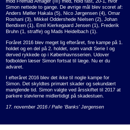
mod Fremad Amager (III) med, hold fast, 20-1, hvor
Simon nettede to gange. De øvrige mål blev scoret af:
Anders Møller Hakala (5), Nico Jørgensen (4), Omar
Roshani (3), Mikkel Oddershede Nielsen (2), Johan
Bendixen (1), Emil Kierkegaard Jensen (1), Frederik
Bruhn (1, straffe) og Mads Heidelbach (1).
Foråret 2016 blev meget lig efteråret, fire kampe på 1.
holdet og en del på 2. holdet, som vandt Serie I og
derved rykkede op i Københavnsserien. Udover
fodbolden læser Simon fortsat til læge. Nu er du
advaret.
I efteråret 2016 blev det ikke til nogle kampe for
Simon. Det skyldtes primært skader og sekundært
manglende tid. Simon valgte ved årsskiftet til 2017 at
parkere støvlerne midlertidigt på skadestuen.
17. november 2016 / Palle ‘Banks’ Jørgensen