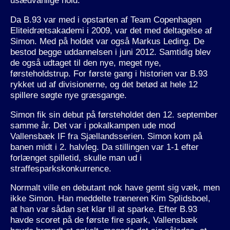
usædvanlige hold.
Da B.93 var med i opstarten af Team Copenhagen
Eliteidrætsakademi i 2009, var det med deltagelse af
Simon. Med på holdet var også Markus Leding. De
bestod begge uddannelsen i juni 2012. Samtidig blev
de også udtaget til den nye, meget nye,
førsteholdstrup. For første gang i historien var B.93
rykket ud af divisionerne, og det betød at hele 12
spillere søgte nye græsgange.
Simon fik sin debut på førsteholdet den 12. september
samme år. Det var i pokalkampen ude mod
Vallensbæk IF fra Sjællandsserien. Simon kom på
banen midt i 2. halvleg. Da stillingen var 1-1 efter
forlænget spilletid, skulle man ud i
straffesparkskonkurrence.
Normalt ville en debutant nok have gemt sig væk, men
ikke Simon. Han meddelte træneren Kim Splidsboel,
at han var sådan set klar til at sparke. Efter B.93
havde scoret på de første fire spark, Vallensbæk