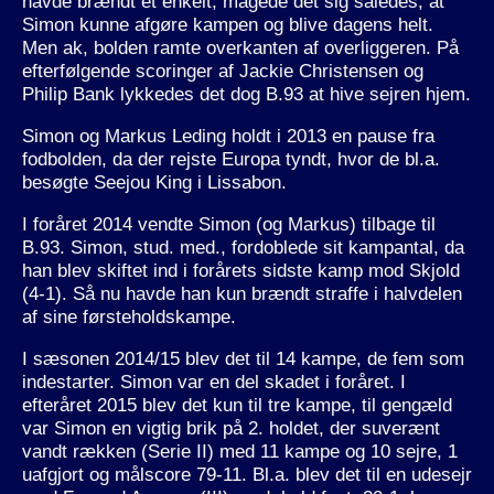
havde brændt et enkelt, magede det sig således, at
Simon kunne afgøre kampen og blive dagens helt.
Men ak, bolden ramte overkanten af overliggeren. På
efterfølgende scoringer af Jackie Christensen og
Philip Bank lykkedes det dog B.93 at hive sejren hjem.
Simon og Markus Leding holdt i 2013 en pause fra
fodbolden, da der rejste Europa tyndt, hvor de bl.a.
besøgte Seejou King i Lissabon.
I foråret 2014 vendte Simon (og Markus) tilbage til
B.93. Simon, stud. med., fordoblede sit kampantal, da
han blev skiftet ind i forårets sidste kamp mod Skjold
(4-1). Så nu havde han kun brændt straffe i halvdelen
af sine førsteholdskampe.
I sæsonen 2014/15 blev det til 14 kampe, de fem som
indestarter. Simon var en del skadet i foråret. I
efteråret 2015 blev det kun til tre kampe, til gengæld
var Simon en vigtig brik på 2. holdet, der suverænt
vandt rækken (Serie II) med 11 kampe og 10 sejre, 1
uafgjort og målscore 79-11. Bl.a. blev det til en udesejr