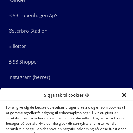
Kvinder
B.93 Copenhagen ApS
Østerbro Stadion
Billetter
B.93 Shoppen
Instagram (herrer)
Instagram (kvinder)
Sig ja tak til cookies 🍪
For at give dig de bedste oplevelser bruger vi teknologier som cookies til
LinkedIn
at gemme og/eller få adgang til enhedsoplysninger. Hvis du giver dit
samtykke, kan vi behandle data som f.eks. din adfærd og hvilke sider du
YouTube
besøger på b93.dk. Hvis du ikke giver dit samtykke eller trækker dit
samtykke tilbage, kan det have en negativ indvirkning på visse funktioner