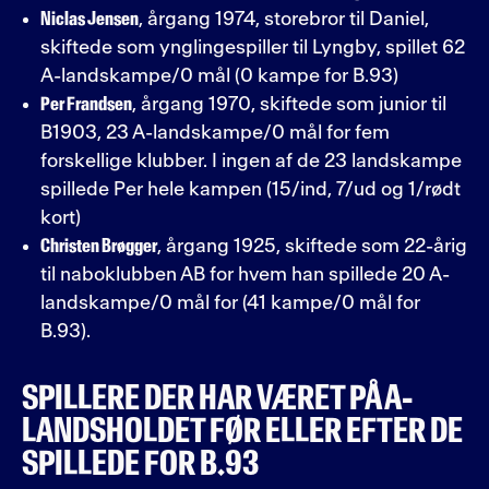
Niclas Jensen
, årgang 1974, storebror til Daniel,
skiftede som ynglingespiller til Lyngby, spillet 62
A-landskampe/0 mål (0 kampe for B.93)
Per Frandsen
, årgang 1970, skiftede som junior til
B1903, 23 A-landskampe/0 mål for fem
forskellige klubber. I ingen af de 23 landskampe
spillede Per hele kampen (15/ind, 7/ud og 1/rødt
kort)
Christen Brøgger
, årgang 1925, skiftede som 22-årig
til naboklubben AB for hvem han spillede 20 A-
landskampe/0 mål for (41 kampe/0 mål for
B.93).
SPILLERE DER HAR VÆRET PÅ A-
LANDSHOLDET FØR ELLER EFTER DE
SPILLEDE FOR B.93