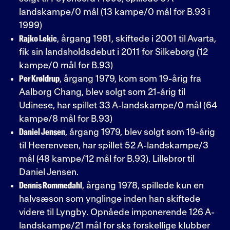
landskampe/0 mål (13 kampe/0 mål for B.93 i
1999)
Rajko Lekic
, årgang 1981, skiftede i 2001 til Avarta,
fik sin landsholdsdebut i 2011 for Silkeborg (12
kampe/0 mål for B.93)
Per Krøldrup
, årgang 1979, kom som 19-årig fra
Aalborg Chang, blev solgt som 21-årig til
Udinese, har spillet 33 A-landskampe/0 mål (64
kampe/8 mål for B.93)
Daniel Jensen
, årgang 1979, blev solgt som 19-årig
til Heerenveen, har spillet 52 A-landskampe/3
mål (48 kampe/12 mål for B.93). Lillebror til
Daniel Jensen.
Dennis Rommedahl
, årgang 1978, spillede kun en
halvsæson som ynglinge inden han skiftede
videre til Lyngby. Opnåede imponerende 126 A-
landskampe/21 mål for sks forskellige klubber