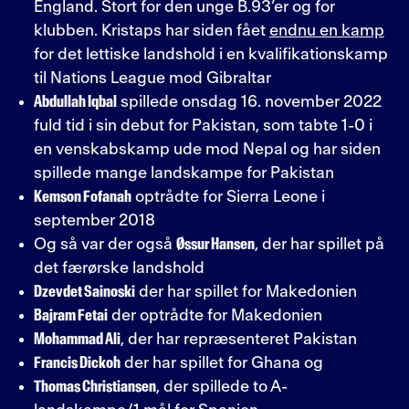
England. Stort for den unge B.93’er og for
klubben. Kristaps har siden fået
endnu en kamp
for det lettiske landshold i en kvalifikationskamp
til Nations League mod Gibraltar
Abdullah Iqbal
spillede onsdag 16. november 2022
fuld tid i sin debut for Pakistan, som tabte 1-0 i
en venskabskamp ude mod Nepal og har siden
spillede mange landskampe for Pakistan
Kemson Fofanah
optrådte for Sierra Leone i
september 2018
Og så var der også
Øssur Hansen
, der har spillet på
det færørske landshold
Dzevdet Sainoski
der har spillet for Makedonien
Bajram Fetai
der optrådte for Makedonien
Mohammad Ali
, der har repræsenteret Pakistan
Francis Dickoh
der har spillet for Ghana og
Thomas Christiansen
, der spillede to A-