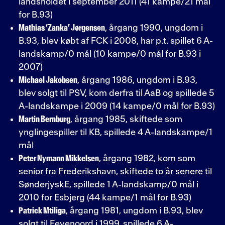
landsholdet i september 2011 (41 kampe/21 mål
for B.93)
Mathias ‘Zanka’ Jørgensen
, årgang 1990, ungdom i
B.93, blev købt af FCK i 2008, har p.t. spillet 6 A-
landskamp/0 mål (10 kampe/0 mål for B.93 i
2007)
Michael Jakobsen
, årgang 1986, ungdom i B.93,
blev solgt til PSV, kom derfra til AaB og spillede 5
A-landskampe i 2009 (14 kampe/0 mål for B.93)
Martin Bernburg
, årgang 1985, skiftede som
ynglingespiller til KB, spillede 4 A-landskampe/1
mål
Peter Nymann Mikkelsen
, årgang 1982, kom som
senior fra Frederikshavn, skiftede to år senere til
SønderjyskE, spillede 1 A-landskamp/0 mål i
2010 for Esbjerg (44 kampe/1 mål for B.93)
Patrick Mtiliga
, årgang 1981, ungdom i B.93, blev
solgt til Feyenoord i 1999, spillede 6 A-