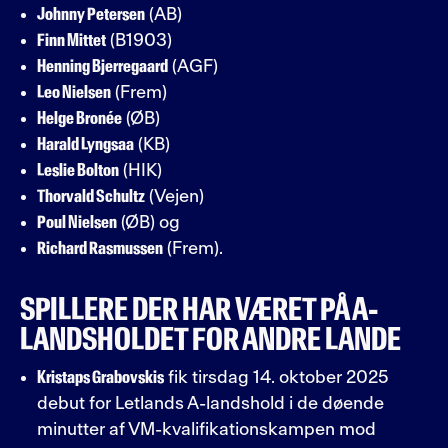
Johnny Petersen
(AB)
Finn Mittet
(B1903)
Henning Bjerregaard
(AGF)
Leo Nielsen
(Frem)
Helge Bronée
(ØB)
Harald Lyngsaa
(KB)
Leslie Bolton
(HIK)
Thorvald Schultz
(Vejen)
Poul Nielsen
(ØB) og
Richard Rasmussen
(Frem).
SPILLERE DER HAR VÆRET PÅ A-
LANDSHOLDET FOR ANDRE LANDE
Kristaps Grabovskis
fik tirsdag 14. oktober 2025
debut for Letlands A-landshold i de døende
minutter af VM-kvalifikationskampen mod