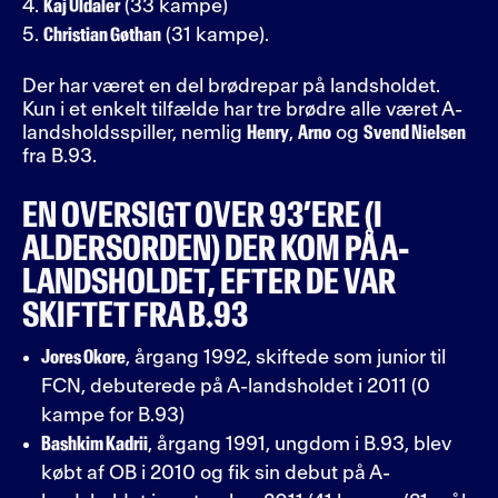
Kaj Uldaler
(33 kampe)
Christian Gøthan
(31 kampe).
Der har været en del brødrepar på landsholdet.
Kun i et enkelt tilfælde har tre brødre alle været A-
landsholdsspiller, nemlig
Henry
,
Arno
og
Svend Nielsen
fra B.93.
EN OVERSIGT OVER 93’ERE (I
ALDERSORDEN) DER KOM PÅ A-
LANDSHOLDET, EFTER DE VAR
SKIFTET FRA B.93
Jores Okore
, årgang 1992, skiftede som junior til
FCN, debuterede på A-landsholdet i 2011 (0
kampe for B.93)
Bashkim Kadrii
, årgang 1991, ungdom i B.93, blev
købt af OB i 2010 og fik sin debut på A-