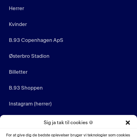
Herrer
Kvinder
B.93 Copenhagen ApS
Østerbro Stadion
Billetter
B.93 Shoppen
Instagram (herrer)
Instagram (kvinder)
Sig ja tak til cookies 🍪
LinkedIn
For at give dig de bedste oplevelser bruger vi teknologier som cookies