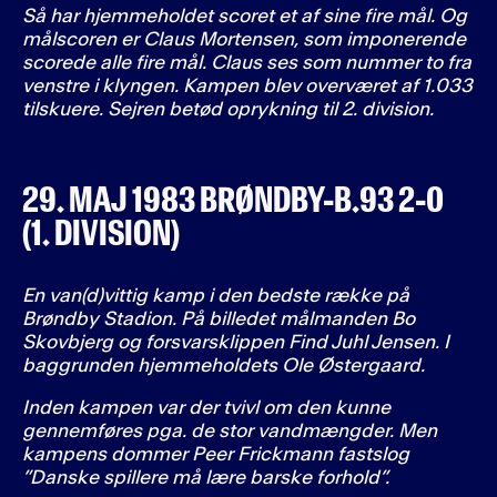
Så har hjemmeholdet scoret et af sine fire mål. Og
målscoren er Claus Mortensen, som imponerende
scorede alle fire mål. Claus ses som nummer to fra
venstre i klyngen. Kampen blev overværet af 1.033
tilskuere. Sejren betød oprykning til 2. division.
29. MAJ 1983 BRØNDBY-B.93 2-0
(1. DIVISION)
En van(d)vittig kamp i den bedste række på
Brøndby Stadion. På billedet målmanden Bo
Skovbjerg og forsvarsklippen Find Juhl Jensen. I
baggrunden hjemmeholdets Ole Østergaard.
Inden kampen var der tvivl om den kunne
gennemføres pga. de stor vandmængder. Men
kampens dommer Peer Frickmann fastslog
”Danske spillere må lære barske forhold”.