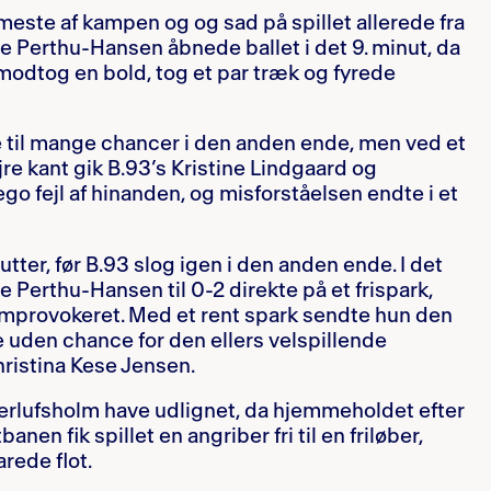
este af kampen og og sad på spillet allerede fra
e Perthu-Hansen åbnede ballet i det 9. minut, da
 modtog en bold, tog et par træk og fyrede
 til mange chancer i den anden ende, men ved et
jre kant gik B.93’s Kristine Lindgaard og
go fejl af hinanden, og misforståelsen endte i et
tter, før B.93 slog igen i den anden ende. I det
 Perthu-Hansen til 0-2 direkte på et frispark,
mprovokeret. Med et rent spark sendte hun den
e uden chance for den ellers velspillende
ristina Kese Jensen.
Herlufsholm have udlignet, da hjemmeholdet efter
nen fik spillet en angriber fri til en friløber,
rede flot.