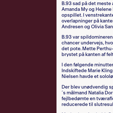
B.93 sad på det meste a
Amanda My og Helene Bil
opspillet. I venstrekan
overlapninger på kante
Andresen og Olivia Sa
B.93 var spildominerende
chancer undervejs, hvor
det pote. Mette Perth
brystet på kanten af fe
I den følgende minutter
Indskiftede Marie Kling
Nielsen havde et solol
Der blev unødvendig s
´s målmand Natalia Dor
fejlbedømte en tværafl
reducerede til slutresul