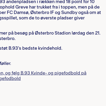
.93 andenpladsen i rækken med 18 point for 10
phold Greve har trukket fra i toppen, men på de
er FC Damsø, Østerbro IF og Sundby også om at
spillet, som de to øverste pladser giver
er på besøg på Østerbro Stadion lørdag den 21.
sterbro.
støt B.93’s bedste kvindehold.
øller.
en, og følg B.93 Kvinde- og pigefodbold på
igefodbold