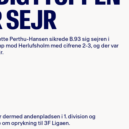
 SEJR
ette Perthu-Hansen sikrede B.93 sig sejren i
 mod Herlufsholm med cifrene 2-3, og der var
r.
r dermed andenpladsen i 1. division og
e om oprykning til 3F Ligaen.