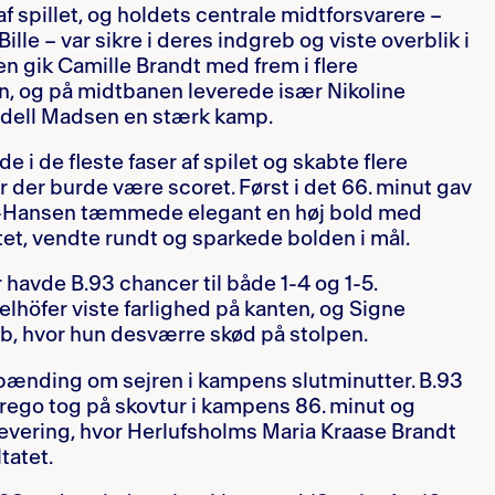
f spillet, og holdets centrale midtforsvarere –
le – var sikre i deres indgreb og viste overblik i
ten gik Camille Brandt med frem i flere
n, og på midtbanen leverede især Nikoline
ndell Madsen en stærk kamp.
 i de fleste faser af spilet og skabte flere
 der burde være scoret. Først i det 66. minut gav
u-Hansen tæmmede elegant en høj bold med
ltet, vendte rundt og sparkede bolden i mål.
 havde B.93 chancer til både 1-4 og 1-5.
elhöfer viste farlighed på kanten, og Signe
øb, hvor hun desværre skød på stolpen.
pænding om sejren i kampens slutminutter. B.93
rego tog på skovtur i kampens 86. minut og
evering, hvor Herlufsholms Maria Kraase Brandt
tatet.