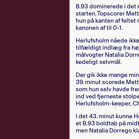
B.93 dominerede i det m
starten. Topscorer Mett
hun på kanten af feltet
kanonen af til 0-1.
Herlufsholm nåede ikke
tilfældigt indlæg fra hø
målvogter Natalia Dorre
kedeligt selvmål.
Der gik ikke mange minu
39. minut scorede Mette
som hun selv havde fre
ind ved fjerneste stolp
Herlufsholm-keeper, Ch
I det 43. minut kunne 
et B.93 boldtab på midtba
men Natalia Dorrego kla