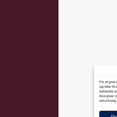
For at give
og/eller få
behandle da
ikke giver 
indvirkning
Go