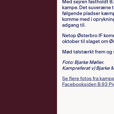
Med sejren fastholdt B
kampe. Det suveræne to
følgende pladser kæmp
komme med i opryknings
adgang til.
Netop Østerbro IF komm
oktober til slaget om Ø
Mød talstærkt frem og 
Foto: Bjarke Møller.
Kampreferat v) Bjarke M
Se flere fotos fra kamp
Facebooksiden B.93 P