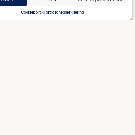
Cookiepolitik
Fortrolighedserklæring
OM B-LIGA HOLDET
tnere
Trup
Stab
Jobs