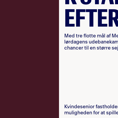
EFTER
Med tre flotte mål af M
lørdagens udebanekamp
chancer til en større sej
Kvindesenior fastholde
muligheden for at spill