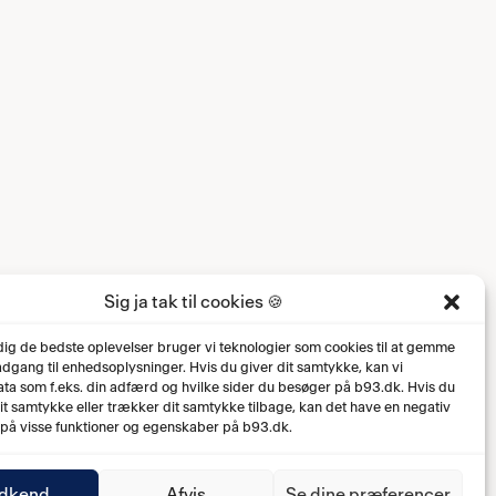
Sig ja tak til cookies 🍪
 dig de bedste oplevelser bruger vi teknologier som cookies til at gemme
 adgang til enhedsoplysninger. Hvis du giver dit samtykke, kan vi
ta som f.eks. din adfærd og hvilke sider du besøger på b93.dk. Hvis du
dit samtykke eller trækker dit samtykke tilbage, kan det have en negativ
 på visse funktioner og egenskaber på b93.dk.
dkend
Afvis
Se dine præferencer