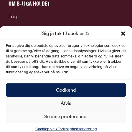
OM B-LIGA HOLDET
Trup
Stab
Sig ja tak til cookies 🍪
For at give dig de bedste oplevelser bruger vi teknologier som cookies
Jobs
til at gemme og/eller få adgang til enhedsoplysninger. Hvis du giver dit
samtykke, kan vi behandle data som f.eks. din adfærd og hvilke sider
du besøger på b93.dk. Hvis du ikke giver dit samtykke eller trækker
Historie
dit samtykke tilbage, kan det have en negativ indvirkning på visse
funktioner og egenskaber på b93.dk.
Godkend
© 2026. B.93 Q ApS.
Østerbrogade 79, 1. sal
.
2100
Afvis
København Ø. CVR nr. 40158561.
Se dine præferencer
Cookiepolitik
Fortrolighedserklæring