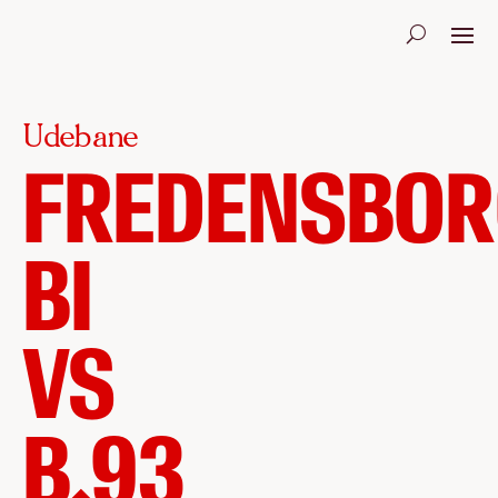
Udebane
FREDENSBOR
BI
VS
B.93