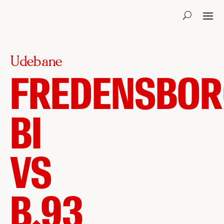
Udebane
FREDENSBOR
BI
VS
B.93