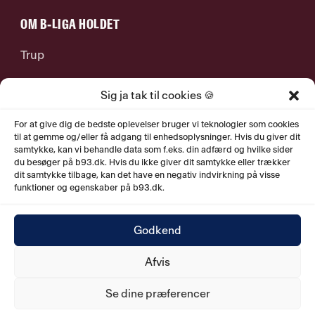
OM B-LIGA HOLDET
Trup
Stab
Sig ja tak til cookies 🍪
For at give dig de bedste oplevelser bruger vi teknologier som cookies
Jobs
til at gemme og/eller få adgang til enhedsoplysninger. Hvis du giver dit
samtykke, kan vi behandle data som f.eks. din adfærd og hvilke sider
du besøger på b93.dk. Hvis du ikke giver dit samtykke eller trækker
Historie
dit samtykke tilbage, kan det have en negativ indvirkning på visse
funktioner og egenskaber på b93.dk.
Godkend
© 2026. B.93 Q ApS.
Østerbrogade 79, 1. sal
.
2100
Afvis
København Ø. CVR nr. 40158561.
Se dine præferencer