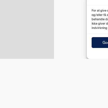
For at give
og/eller få
behandle da
ikke giver 
indvirkning
Go
Fuld tid