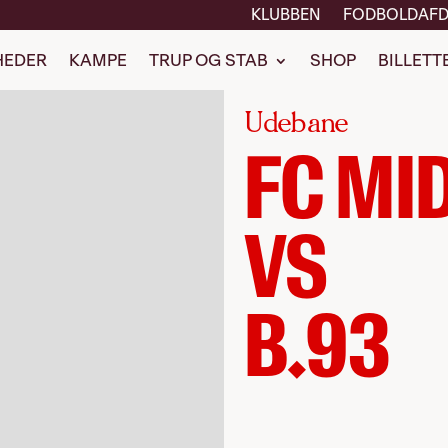
KLUBBEN
FODBOLDAFD
HEDER
KAMPE
TRUP OG STAB
SHOP
BILLETT
Udebane
FC MI
VS
B.93