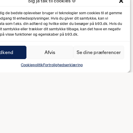
Sig ja tak til cookies 🍪
 dig de bedste oplevelser bruger vi teknologier som cookies til at gemme
 adgang til enhedsoplysninger. Hvis du giver dit samtykke, kan vi
ta som f.eks. din adfærd og hvilke sider du besøger på b93.dk. Hvis du
dit samtykke eller trækker dit samtykke tilbage, kan det have en negativ
 på visse funktioner og egenskaber på b93.dk.
dkend
Afvis
Se dine præferencer
Cookiepolitik
Fortrolighedserklæring
1-0 Rikke Dybdahl (38')
2-0 Phiona Nabbumba (45+1')
3-0 Sofia Rejkjær (54')
3-1 Malou Klitte (90+2')
4-1 Rikke Dybdahl (90+4')