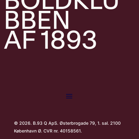
BOLDKLU
BBEN
AF 1893
© 2026. B.93 Q ApS.
Østerbrogade 79, 1. sal
.
2100
København Ø. CVR nr. 40158561.