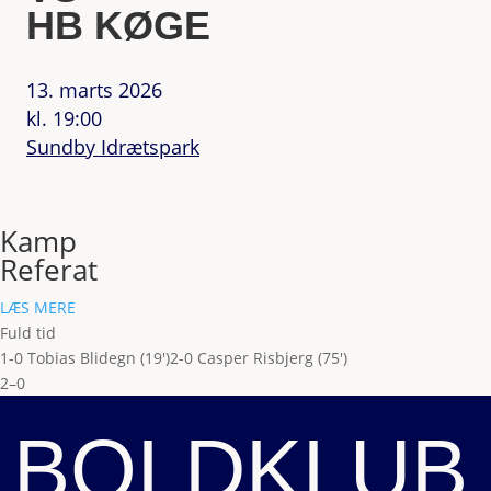
HB KØGE
13. marts 2026
kl. 19:00
Sundby Idrætspark
Kamp
Referat
LÆS MERE
Fuld tid
1-0 Tobias Blidegn (19')
2-0 Casper Risbjerg (75')
2–0
BOLDKLUB