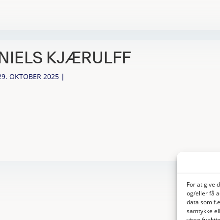
NIELS KJÆRULFF
29. OKTOBER 2025
|
For at give 
og/eller få 
data som f.e
samtykke ell
visse funkt