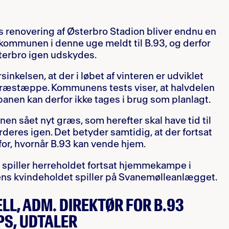
enovering af Østerbro Stadion bliver endnu en
 kommunen i denne uge meldt til B.93, og derfor
terbro igen udskydes.
nkelsen, at der i løbet af vinteren er udviklet
græstæppe. Kommunens tests viser, at halvdelen
banen kan derfor ikke tages i brug som planlagt.
n sået nyt græs, som herefter skal have tid til
rderes igen. Det betyder samtidig, at der fortsat
 for, hvornår B.93 kan vende hjem.
n, spiller herreholdet fortsat hjemmekampe i
ns kvindeholdet spiller på Svanemølleanlægget.
LL, ADM. DIREKTØR FOR B.93
S, UDTALER