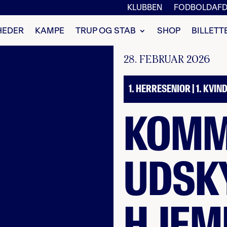
KLUBBEN
FODBOLDAFD
HEDER
KAMPE
TRUP OG STAB
SHOP
BILLETT
28. FEBRUAR 2026
1. HERRESENIOR | 1. KVI
KOM
UDSK
HJEM