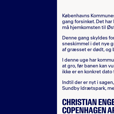
Københavns Kommunes r
gang forsinket. Det har
må hjemkomsten til Øs
Denne gang skyldes forsi
sneskimmel i det nye 
af græsset er dødt, og 
I denne uge har kommune
at gro, før banen kan vu
ikke er en konkret dato
Indtil der er nyt i sage
Sundby Idrætspark, me
CHRISTIAN ENGE
COPENHAGEN AP