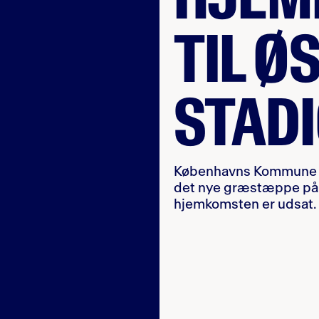
TIL Ø
STAD
Københavns Kommune har
det nye græstæppe på Ø
hjemkomsten er udsat.