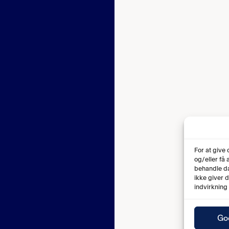
For at give
og/eller få
behandle da
ikke giver 
indvirkning
Go