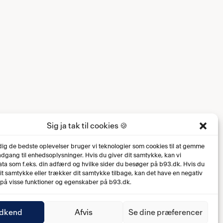
Sig ja tak til cookies 🍪
 dig de bedste oplevelser bruger vi teknologier som cookies til at gemme
 adgang til enhedsoplysninger. Hvis du giver dit samtykke, kan vi
ta som f.eks. din adfærd og hvilke sider du besøger på b93.dk. Hvis du
dit samtykke eller trækker dit samtykke tilbage, kan det have en negativ
 på visse funktioner og egenskaber på b93.dk.
dkend
Afvis
Se dine præferencer