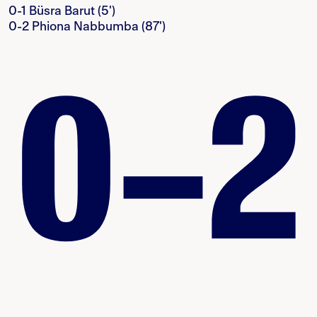
0-1 Büsra Barut (5')
0-2 Phiona Nabbumba (87')
0–2