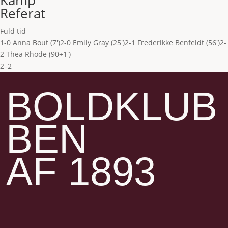
Kamp
Referat
Fuld tid
1-0 Anna Bout (7')
2-0 Emily Gray (25')
2-1 Frederikke Benfeldt (56')
2-
2 Thea Rhode (90+1')
2–2
BOLDKLUB
BEN
AF 1893