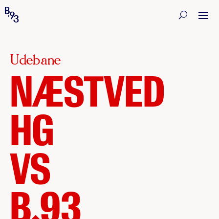
Udebane
NÆSTVED
HG
VS
B.93