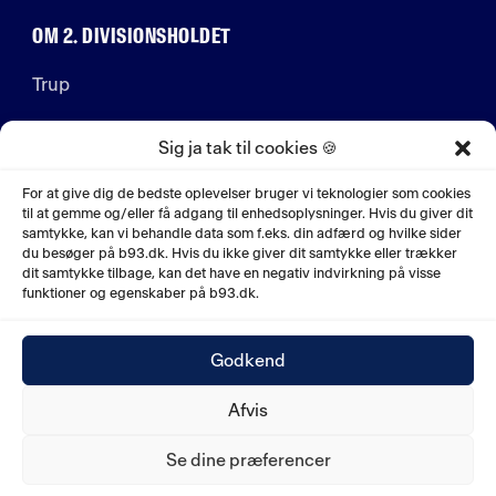
OM 2. DIVISIONSHOLDET
Trup
Stab
Sig ja tak til cookies 🍪
For at give dig de bedste oplevelser bruger vi teknologier som cookies
Jobs
til at gemme og/eller få adgang til enhedsoplysninger. Hvis du giver dit
samtykke, kan vi behandle data som f.eks. din adfærd og hvilke sider
du besøger på b93.dk. Hvis du ikke giver dit samtykke eller trækker
Historie
dit samtykke tilbage, kan det have en negativ indvirkning på visse
funktioner og egenskaber på b93.dk.
Godkend
© 2026. B.93 Copenhagen ApS.
Østerbrogade 79, 1.
Afvis
sal
.
2100 København Ø. CVR nr. 27957161.
Se dine præferencer