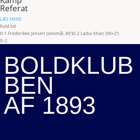
Kamp
Referat
LÆS MERE
Fuld tid
0-1 Frederikke Jensen (selvmål, 85')
0-2 Laiba Khan (90+2')
0–2
BOLDKLUB
BEN
AF 1893