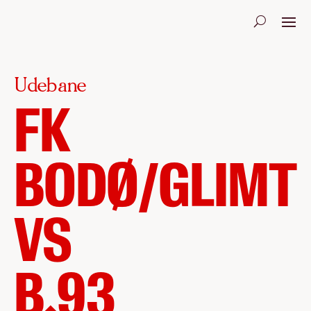
Udebane
FK
BODØ/GLIMT
VS
B.93