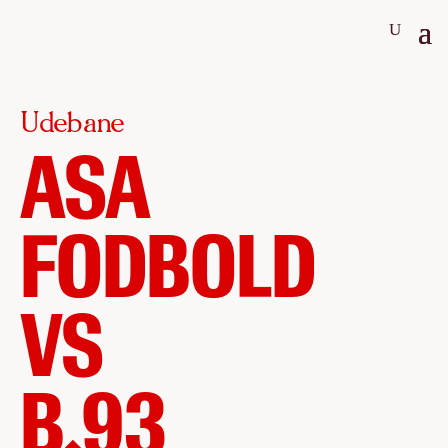
Udebane
ASA
FODBOLD
VS
B.93