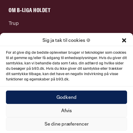
OM B-LIGA HOLDET
Trup
Stab
Sig ja tak til cookies 🍪
For at give dig de bedste oplevelser bruger vi teknologier som cookies
Jobs
til at gemme og/eller få adgang til enhedsoplysninger. Hvis du giver dit
samtykke, kan vi behandle data som f.eks. din adfærd og hvilke sider
du besøger på b93.dk. Hvis du ikke giver dit samtykke eller trækker
Historie
dit samtykke tilbage, kan det have en negativ indvirkning på visse
funktioner og egenskaber på b93.dk.
Godkend
© 2026. B.93 Q ApS.
Østerbrogade 79, 1. sal
.
2100
Afvis
København Ø. CVR nr. 40158561.
Se dine præferencer