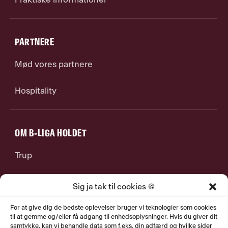
PARTNERE
Mød vores partnere
Hospitality
OM B-LIGA HOLDET
Trup
Stab
Sig ja tak til cookies 🍪
Jobs
For at give dig de bedste oplevelser bruger vi teknologier som cookies
til at gemme og/eller få adgang til enhedsoplysninger. Hvis du giver dit
samtykke, kan vi behandle data som f.eks. din adfærd og hvilke sider