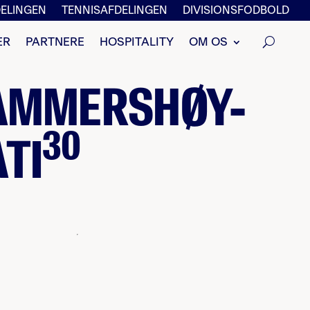
ELINGEN
TENNISAFDELINGEN
DIVISIONSFODBOLD
ER
PARTNERE
HOSPITALITY
OM OS
HAMMERSHØY-
30
TI