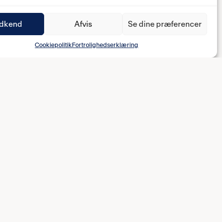
dkend
Afvis
Se dine præferencer
Cookiepolitik
Fortrolighedserklæring
BBEN