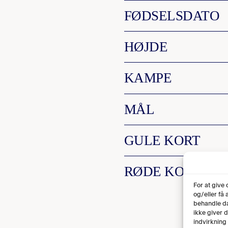
FØDSELSDATO
HØJDE
KAMPE
MÅL
GULE KORT
RØDE KORT
For at give
og/eller få
behandle da
ikke giver 
indvirkning