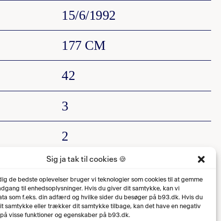
15/6/1992
177 CM
42
3
2
Sig ja tak til cookies 🍪
0
 dig de bedste oplevelser bruger vi teknologier som cookies til at gemme
 adgang til enhedsoplysninger. Hvis du giver dit samtykke, kan vi
ta som f.eks. din adfærd og hvilke sider du besøger på b93.dk. Hvis du
dit samtykke eller trækker dit samtykke tilbage, kan det have en negativ
 på visse funktioner og egenskaber på b93.dk.